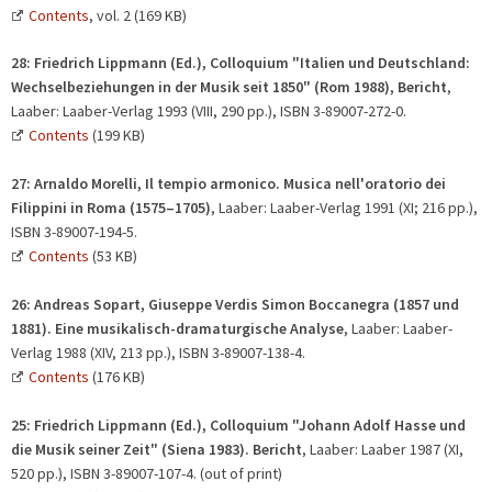
Contents
, vol. 2 (169 KB)
28:
Friedrich Lippmann (Ed.), Colloquium "Italien und Deutschland:
Wechselbeziehungen in der Musik seit 1850"
(Rom 1988), Bericht
,
Laaber: Laaber-Verlag 1993 (VIII, 290 pp.), ISBN 3-89007-272-0.
Contents
(199 KB)
27: Arnaldo Morelli, Il tempio armonico.
Musica nell'oratorio dei
Filippini in Roma (1575–1705)
, Laaber: Laaber-Verlag 1991 (XI; 216 pp.),
ISBN 3-89007-194-5.
Contents
(53 KB)
26: Andreas Sopart, Giuseppe Verdis Simon Boccanegra
(1857 und
1881). Eine musikalisch-dramaturgische Analyse
, Laaber: Laaber-
Verlag 1988 (XIV, 213 pp.), ISBN 3-89007-138-4.
Contents
(176 KB)
25:
Friedrich Lippmann (Ed.), Colloquium "Johann Adolf Hasse und
die Musik seiner Zeit"
(Siena 1983). Bericht
, Laaber: Laaber 1987 (XI,
520 pp.), ISBN 3-89007-107-4. (out of print)