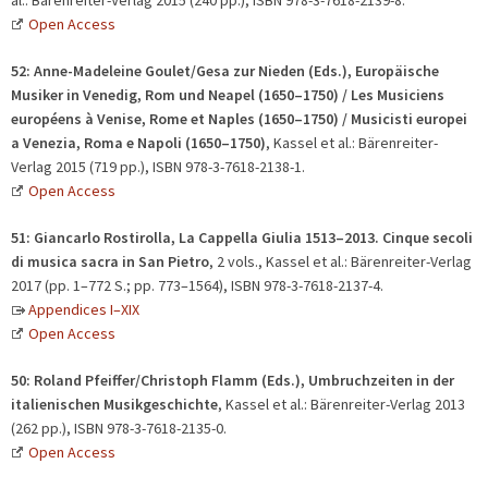
Open Access
52:
Anne-Madeleine Goulet/Gesa zur Nieden (Eds.),
Europäische
Musiker in Venedig, Rom und Neapel (1650–1750) / Les Musiciens
européens à Venise, Rome et Naples (1650–1750) / Musicisti europei
a Venezia, Roma e Napoli (1650–1750)
, Kassel et al.: Bärenreiter-
Verlag 2015 (719 pp.), ISBN 978-3-7618-2138-1.
Open Access
51:
Giancarlo Rostirolla, La Cappella Giulia 1513–2013. Cinque secoli
di musica sacra in San Pietro
, 2 vols., Kassel et al.: Bärenreiter-Verlag
2017 (pp. 1–772 S.; pp. 773–1564), ISBN 978-3-7618-2137-4.
Appendices I–XIX
Open Access
50:
Roland Pfeiffer/Christoph Flamm (Eds.), Umbruchzeiten in der
italienischen Musikgeschichte
, Kassel et al.: Bärenreiter-Verlag 2013
(262 pp.), ISBN 978-3-7618-2135-0.
Open Access