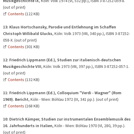
Musikgeschichte IX
, Köln: Volk 1974 (VI, 532 pp.), ISBN 3-87252-059-8.
(out of print)
Contents
(122 KB)
13: Klaus Hortschansky, Parodie und Entlehnung im Schaffen
Christoph Willibald Glucks
, Köln: Volk 1973 (VIII, 340 pp.), ISBN 3-87252-
058-X. (out of print)
Contents
(301 KB)
12:
Friedrich Lippmann (Ed.),
Studien zur italienisch-deutschen
Musikgeschichte VIII
, Köln: Volk 1973 (VIII, 397 pp.), ISBN 3-87252-057-1.
(out of print)
Contents
(132 KB)
11:
Friedrich Lippmann (Ed.),
Colloquium "Verdi - Wagner"
(Rom
1969). Bericht
, Köln - Wien: Böhlau 1972 (IX, 341 pp.). (out of print)
Contents
(168 KB)
10: Dietrich Kämper, Studien zur instrumentalen Ensemblemusik des
16. Jahrhunderts in Italien,
Köln - Wien: Böhlau 1970 (VI, 280, 39 pp.).
(out of print)