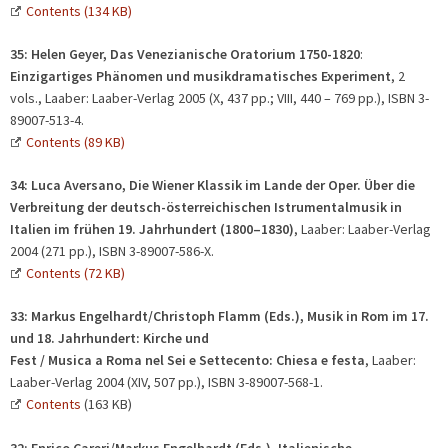
Contents (134 KB)
35: Helen Geyer, Das Venezianische Oratorium 1750-1820
:
Einzigartiges Phänomen und musikdramatisches Experimen
t
, 2
vols., Laaber: Laaber-Verlag 2005 (X, 437 pp.; VIII, 440 – 769 pp.), ISBN 3-
89007-513-4.
Contents (89 KB)
34: Luca Aversano, Die Wiener Klassik im Lande der Oper.
Über die
Verbreitung der deutsch-österreichischen Istrumentalmusik in
Italien im frühen 19. Jahrhundert (1800–1830)
, Laaber: Laaber-Verlag
2004 (271 pp.), ISBN 3-89007-586-X.
Contents (72 KB)
33:
Markus Engelhardt/Christoph Flamm (Eds.), Musik in Rom im 17.
und 18. Jahrhundert: Kirche und
Fest / Musica a Roma nel Sei e Settecento: Chiesa e festa
, Laaber:
Laaber-Verlag 2004 (XIV, 507 pp.), ISBN 3-89007-568-1.
Contents
(163 KB)
32:
Enrico Careri/Markus Engelhardt (Eds.), Italienische