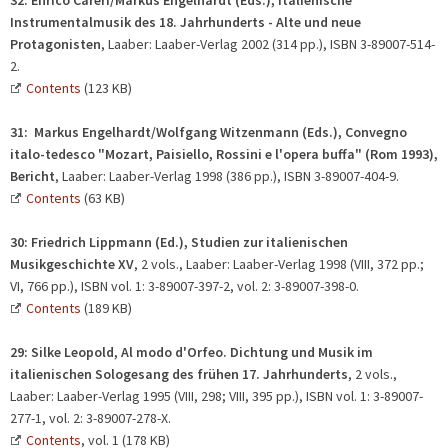
Instrumentalmusik des 18. Jahrhunderts - Alte und neue
Protagonisten
, Laaber: Laaber-Verlag 2002 (314 pp.), ISBN 3-89007-514-
2.
Contents
(123 KB)
31:
Markus Engelhardt/Wolfgang Witzenmann (Eds.), Convegno
italo-tedesco "Mozart, Paisiello, Rossini e l'opera buffa"
(Rom 1993),
Bericht
, Laaber: Laaber-Verlag 1998 (386 pp.), ISBN 3-89007-404-9.
Contents
(63 KB)
30:
Friedrich Lippmann (Ed.), Studien zur italienischen
Musikgeschichte XV
, 2 vols., Laaber: Laaber-Verlag 1998 (VIII, 372 pp.;
VI, 766 pp.), ISBN vol. 1: 3-89007-397-2, vol. 2: 3-89007-398-0.
Contents
(189 KB)
29: Silke Leopold, Al modo d'Orfeo. Dichtung und Musik im
italienischen Sologesang des frühen 17. Jahrhunderts
, 2 vols.,
Laaber: Laaber-Verlag 1995 (VIII, 298; VIII, 395 pp.), ISBN vol. 1: 3-89007-
277-1, vol. 2: 3-89007-278-X.
Contents
, vol. 1 (178 KB)