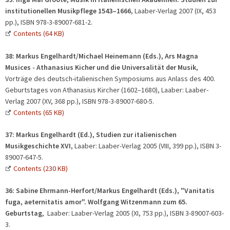
institutionellen Musikpflege 1543–1666
, Laaber-Verlag 2007 (IX, 453
pp.), ISBN 978-3-89007-681-2.
Contents (64 KB)
38:
Markus Engelhardt/Michael Heinemann (Eds.),
Ars Magna
Musices - Athanasius Kicher und die Universalität der Musik
,
Vorträge des deutsch-italienischen Symposiums aus Anlass des 400.
Geburtstages von Athanasius Kircher (1602–1680), Laaber: Laaber-
Verlag 2007 (XV, 368 pp.), ISBN 978-3-89007-680-5.
Contents (65 KB)
37:
Markus Engelhardt (Ed.), Studien zur italienischen
Musikgeschichte XVI
, Laaber: Laaber-Verlag 2005 (VIII, 399 pp.), ISBN 3-
89007-647-5.
Contents (230 KB)
36:
Sabine Ehrmann-Herfort/Markus Engelhardt (Eds.), "Vanitatis
fuga, aeternitatis amor". Wolfgang Witzenmann zum 65.
Geburtstag
, Laaber: Laaber-Verlag 2005 (XI, 753 pp.), ISBN 3-89007-603-
3.