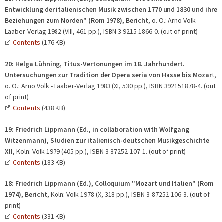
Entwicklung der italienischen Musik zwischen 1770 und 1830 und ihre
Beziehungen zum Norden"
(Rom 1978), Bericht
, o. O.: Arno Volk -
Laaber-Verlag 1982 (VIII, 461 pp.), ISBN 3 9215 1866-0. (out of print)
Contents
(176 KB)
20: Helga Lühning, Titus-Vertonungen im 18. Jahrhundert.
Untersuchungen zur Tradition der Opera seria von Hasse bis Mozar
t,
o. O.: Arno Volk - Laaber-Verlag 1983 (XI, 530 pp.), ISBN 392151878-4. (out
of print)
Contents
(438 KB)
19:
Friedrich Lippmann (Ed., in collaboration with Wolfgang
Witzenmann), Studien zur italienisch-deutschen Musikgeschichte
XII
, Köln: Volk 1979 (405 pp.), ISBN 3-87252-107-1. (out of print)
Contents
(183 KB)
18:
Friedrich Lippmann (Ed.),
Colloquium "Mozart und Italien"
(Rom
1974), Bericht
, Köln: Volk 1978 (X, 318 pp.), ISBN 3-87252-106-3. (out of
print)
Contents
(331 KB)