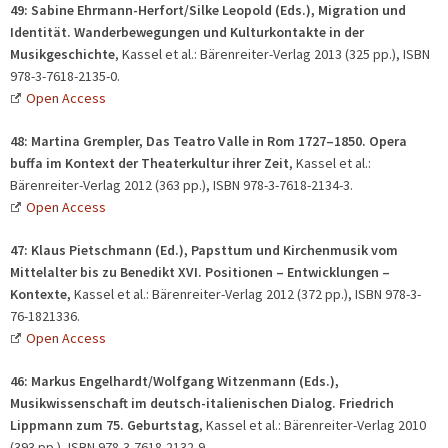
49:
Sabine Ehrmann-Herfort/Silke Leopold (Eds.), Migration und
Identität. Wanderbewegungen und Kulturkontakte in der
Musikgeschichte
, Kassel et al.: Bärenreiter-Verlag 2013 (325 pp.), ISBN
978-3-7618-2135-0.
Open Access
48:
Martina Grempler, Das Teatro Valle in Rom 1727
–
1850. Opera
buffa im Kontext der Theaterkultur ihrer Zeit
, Kassel et al.:
Bärenreiter-Verlag 2012 (363 pp.), ISBN 978-3-7618-2134-3.
Open Access
47:
Klaus Pietschmann (Ed.), Papsttum und Kirchenmusik vom
Mittelalter bis zu Benedikt XVI. Positionen – Entwicklungen –
Kontexte,
Kassel et al.: Bärenreiter-Verlag 2012 (372 pp.), ISBN 978-3-
76-1821336.
Open Access
46:
Markus Engelhardt/Wolfgang Witzenmann (Eds.),
Musikwissenschaft im deutsch-italienischen Dialog. Friedrich
Lippmann zum 75. Geburtstag
, Kassel et al.: Bärenreiter-Verlag 2010
(393 pp.), ISBN 978-3-7618-2132-9.