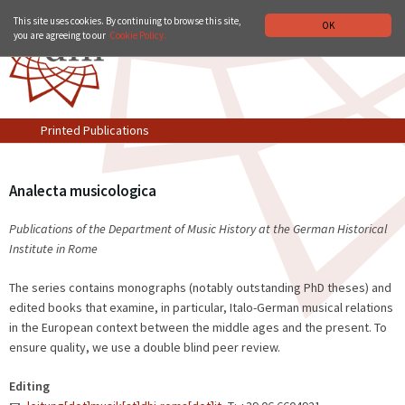
GERMAN HISTORICAL INSTITUTE IN ROME
DEUTSCH
ITALIANO
This site uses cookies. By continuing to browse this site,
OK
you are agreeing to our
Cookie Policy.
Printed Publications
Analecta musicologica
Publications of the Department of Music History at the German Historical
Institute in Rome
The series contains monographs (notably outstanding PhD theses) and
edited books that examine, in particular, Italo-German musical relations
in the European context between the middle ages and the present. To
ensure quality, we use a double blind peer review.
Editing