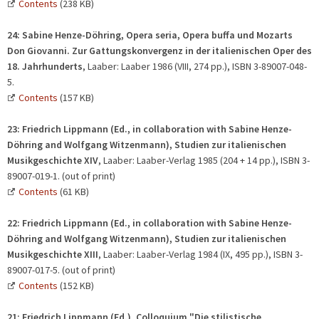
Contents
(238 KB)
24: Sabine Henze-Döhring, Opera seria, Opera buffa und Mozarts
Don Giovanni.
Zur Gattungskonvergenz in der italienischen Oper des
18. Jahrhunderts
, Laaber: Laaber 1986 (VIII, 274 pp.), ISBN 3-89007-048-
5.
Contents
(157 KB)
23:
Friedrich Lippmann (Ed., in collaboration with Sabine Henze-
Döhring and Wolfgang Witzenmann), Studien zur italienischen
Musikgeschichte XIV
, Laaber: Laaber-Verlag 1985 (204 + 14 pp.), ISBN 3-
89007-019-1. (out of print)
Contents
(61 KB)
22:
Friedrich Lippmann
(Ed., in collaboration with Sabine Henze-
Döhring and Wolfgang Witzenmann)
,
Studien zur italienischen
Musikgeschichte XIII
, Laaber: Laaber-Verlag 1984 (IX, 495 pp.), ISBN 3-
89007-017-5. (out of print)
Contents
(152 KB)
21:
Friedrich Lippmann (Ed.), Colloquium "Die stilistische