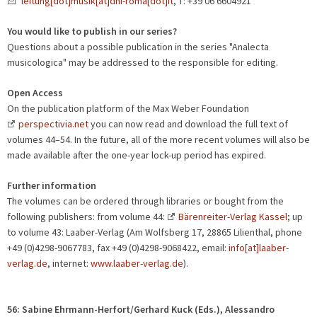
leitung[dot]musik[at]dhi-roma[dot]it
, T: +39 06 6604921
You would like to publish in our series?
Questions about a possible publication in the series "Analecta
musicologica" may be addressed to the responsible for editing.
Open Access
On the publication platform of the Max Weber Foundation
perspectivia.net
you can now read and download the full text of
volumes 44–54. In the future, all of the more recent volumes will also be
made available after the one-year lock-up period has expired.
Further information
The volumes can be ordered through libraries or bought from the
following publishers: from volume 44:
Bärenreiter-Verlag Kassel
; up
to volume 43: Laaber-Verlag (Am Wolfsberg 17, 28865 Lilienthal, phone
+49 (0)4298-9067783, fax +49 (0)4298-9068422, email:
info[at]laaber-
verlag.de
, internet:
www.laaber-verlag.de
).
56: Sabine Ehrmann-Herfort/Gerhard Kuck (Eds.), Alessandro