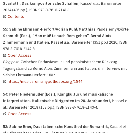
Scarlatti. Das kompositorische Schaffen
, Kassel u.a.: Bärenreiter
2024 (495 pp.), ISBN 978-3-7618-2141-1.
Contents
55: Sabine Ehrmann-Herfort/Adrian Kuhl/Matthias Pasdzierny/Dörte
Schmidt (Eds.), "Man müßte nach Rom gehen". Bernd Alois
Zimmermann und Italien
, Kassel u.a.: Bärenreiter (351 pp.) 2020, ISBN
978-3-7618-2142-8.
Open Access
Blog post
: Zwischen Enthusiasmus und pessimistischem Rückzug.
Tagungsband zu Bernd Alois Zimmermann und Italien. Ein Interview mit
Sabine Ehrmann-Herfort, URL:
https://musicaroma.hypotheses.org/1544
54:
Peter Niedermüller (Eds.), Klangkultur und musikalische
Interpretation. Italienische Dirigenten im 20. Jahrhundert
, Kassel et
al.: Bärenreiter 2018 (158 pp.), ISBN 978-3-7618-2140-4.
Open Access
53:
Sabine Brier, Das italienische Kunstlied der Romantik,
Kassel et
al.: Bärenreiter-Verlag 2015 (240 pp.), ISBN 978-3-7618-2139-8.