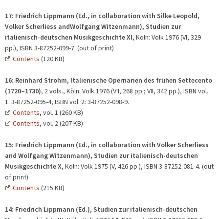
17:
Friedrich Lippmann (Ed., in collaboration with Silke Leopold,
Volker Scherliess andWolfgang Witzenmann), Studien zur
italienisch-deutschen Musikgeschichte XI
, Köln: Volk 1976 (VI, 329
pp.), ISBN 3-87252-099-7. (out of print)
Contents
(120 KB)
16: Reinhard Strohm, Italienische Opernarien des frühen Settecento
(1720–1730)
, 2 vols., Köln: Volk 1976 (VII, 268 pp.; VII, 342 pp.), ISBN vol.
1: 3-87252-095-4, ISBN vol. 2: 3-87252-098-9.
Contents
, vol. 1 (260 KB)
Contents
, vol. 2 (207 KB)
15:
Friedrich Lippmann (Ed., in collaboration with Volker Scherliess
and Wolfgang Witzenmann), Studien zur italienisch-deutschen
Musikgeschichte X
, Köln: Volk 1975 (V, 426 pp.), ISBN 3-87252-081-4. (out
of print)
Contents
(215 KB)
14:
Friedrich Lippmann (Ed.), Studien zur italienisch-deutschen