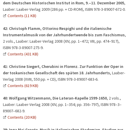
dem Deutschen Historischen Institut in Rom, 9.–11. Dezember 2005
,
Laaber: Laaber-Verlag 2009 (286 pp. + CD-ROM), ISBN 978-3-89007-672-0.
Contents (11 KB)
42:
Christoph Flamm,
Ottorino Respighi und die italienische
Instrumentalmusik von der Jahrhundertwende bis zum Faschismus
,
2 vols., Laaber: Laaber-Verlag 2008 (XIV, pp. 1–472; VIII, pp. 474–917),
ISBN 978-3-89007-275-9.
Contents (431 KB)
41:
Christine Siegert, Cherubini in Florenz. Zur Funktion der Oper in
der toskanischen Gesellschaft des späten 18. Jahrhunderts,
Laaber-
Verlag 2008 (XVIII, 550 pp. + CD), ISBN 978-3-89007-683-6.
Contents (619 KB)
40:
Wolfgang Witzenmann, Die Lateran-Kapelle 1599-1650
, 2 vols.,
Laaber: Laaber-Verlag 2008 (XIV, pp. 1–354; pp. 356–797), ISBN 978–3–
89007–682-9.
Contents (20 KB)
39: Inga Mai Groote, Musik in italienischen Akademien. Studien zur