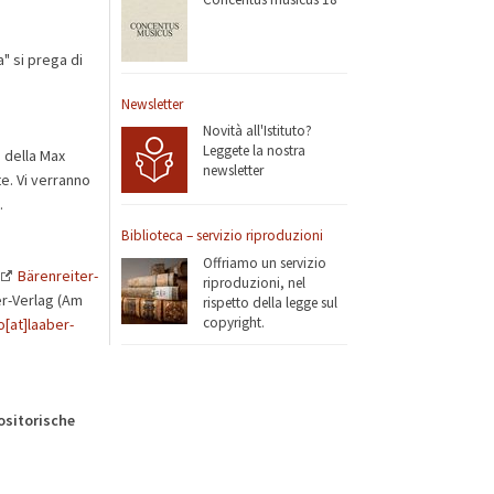
" si prega di
Newsletter
Novità all'Istituto?
Leggete la nostra
 della Max
newsletter
e. Vi verranno
.
Biblioteca – servizio riproduzioni
Offriamo un servizio
Bärenreiter-
riproduzioni, nel
ber-Verlag (Am
rispetto della legge sul
copyright.
o[at]laaber-
ositorische