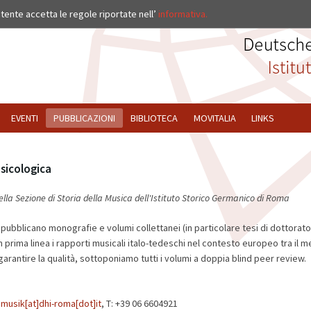
ISTITUTO
’utente accetta le regole riportate nell’
informativa.
EVENTI
PUBBLICAZIONI
BIBLIOTECA
MOVITALIA
LINKS
sicologica
ella Sezione di Storia della Musica dell'Istituto Storico Germanico di Roma
i pubblicano monografie e volumi collettanei (in particolare tesi di dottorato
 prima linea i rapporti musicali italo-tedeschi nel contesto europeo tra il m
arantire la qualità, sottoponiamo tutti i volumi a doppia blind peer review.
]musik[at]dhi-roma[dot]it
, T: +39 06 6604921