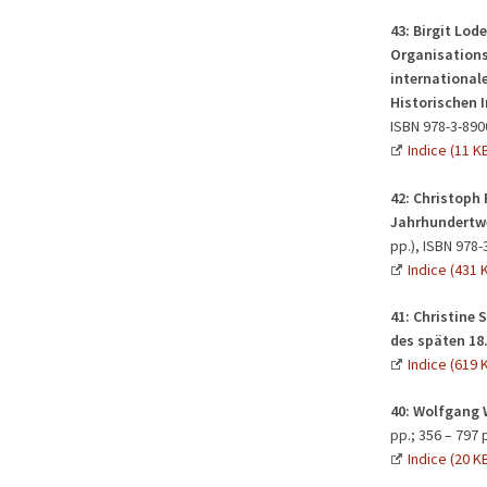
43:
Birgit Lode
Organisations
international
Historischen I
ISBN 978-3-890
Indice (11 K
42:
Christoph
Jahrhundertw
pp.), ISBN 978-
Indice (431 
41:
Christine S
des späten 18
Indice (619 
40:
Wolfgang W
pp.; 356 – 797
Indice (20 K