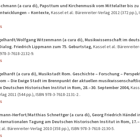
schmann (a cura di), Papsttum und Kirchenmusik vom Mittelalter bis zu 
Entwicklungen – Kontexte,
Kassel et al.: Bärenreiter-Verlag 2012 (372 pp.), 
s
elhardt/Wolfgang Witzenmann (a cura di), Musikwissenschaft im deuts
 Dialog. Friedrich Lippmann zum 75. Geburtstag
, Kassel et al.: Bärenreite
 978-3-7618-2132-9.
s
elhardt (a cura di), Musikstadt Rom. Geschichte – Forschung – Perspekt
om – Die Ewige Stadt im Brennpunkt der aktuellen musikwissenschaftli
 Deutschen Historischen Institut in Rom, 28.–30. September 2004,
Kasse
lag 2011 (544 pp.), ISBN 978-3-7618-2131-2 .
s
mann-Herfort/Matthias Schnettger (a cura di), Georg Friedrich Händel i
Internationalen Tagung am Deutschen Historischen Institut in Rom, 17.–
t al.: Bärenreiter-Verlag 2010 (358 pp.), ISBN 978-3-7618-2130-5.
s