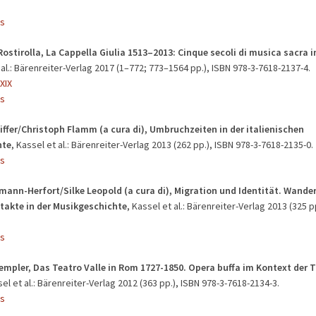
s
ostirolla, La Cappella Giulia 1513–2013: Cinque secoli di musica sacra i
t al.: Bärenreiter-Verlag 2017 (1–772; 773–1564 pp.), ISBN 978-3-7618-2137-4.
XIX
s
iffer/Christoph Flamm (a cura di), Umbruchzeiten in der italienischen
hte
, Kassel et al.: Bärenreiter-Verlag 2013 (262 pp.), ISBN 978-3-7618-2135-0.
s
mann-Herfort/Silke Leopold (a cura di), Migration und Identität. Wan
takte in der Musikgeschichte
, Kassel et al.: Bärenreiter-Verlag 2013 (325 p
s
empler, Das Teatro Valle in Rom 1727-1850. Opera buffa im Kontext der 
sel et al.: Bärenreiter-Verlag 2012 (363 pp.), ISBN 978-3-7618-2134-3.
s