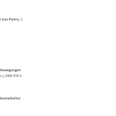
n San Pietro
, 2
derbewegungen
p.), ISBN 978-3-
Theaterkultur