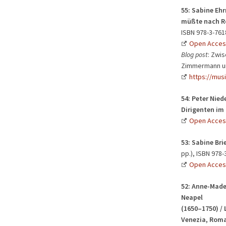
55: Sabine Eh
müßte nach Ro
ISBN 978-3-761
Open Acces
Blog post
: Zwi
Zimmermann und
https://mus
54:
Peter Niede
Dirigenten im
Open Acces
53:
Sabine Bri
pp.), ISBN 978-
Open Acces
52:
Anne-Madel
Neapel
(1650–1750) / 
Venezia, Roma