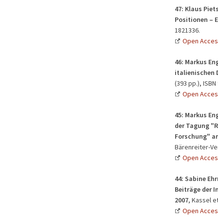
47:
Klaus Piet
Positionen – 
1821336.
Open Acces
46:
Markus Eng
italienischen
(393 pp.), ISBN
Open Acces
45:
Markus Eng
der Tagung "R
Forschung" am
Bärenreiter-Ver
Open Acces
44:
Sabine Ehr
Beiträge der 
2007
, Kassel e
Open Acces