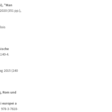
i), "Man
 2020 (351 pp.),
lois
nische
2140-4.
lag 2015 (240
ig, Rom und
i europei a
N 978-3-7618-