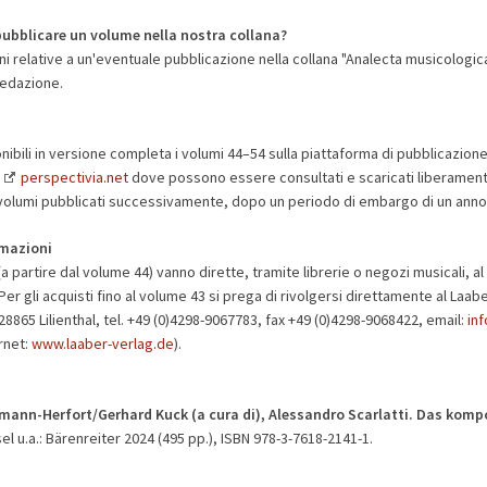
pubblicare un volume nella nostra collana
?
i relative a un'eventuale pubblicazione nella collana "Analecta musicologica
 redazione.
ibili in versione completa i volumi 44–54 sulla piattaforma di pubblicazione
g
perspectivia.net
dove possono essere consultati e scaricati liberament
 i volumi pubblicati successivamente, dopo un periodo di embargo di un anno
rmazioni
(a partire dal volume 44) vanno dirette, tramite librerie o negozi musicali, al
 Per gli acquisti fino al volume 43 si prega di rivolgersi direttamente al Laa
8865 Lilienthal, tel. +49 (0)4298-9067783, fax +49 (0)4298-9068422, email:
inf
ernet:
www.laaber-verlag.de
).
rmann-Herfort/Gerhard Kuck (a cura di), Alessandro Scarlatti. Das komp
el u.a.: Bärenreiter 2024 (495 pp.), ISBN 978-3-7618-2141-1.