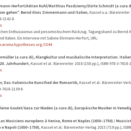
rmann-Herfort/Adrian Kuhl/Matthias Pasdzierny/Dörte Schmidt (a cura d
m gehen". Bernd Alois Zimmermann und Italien
, Kassel u.a.: Bärenreiter
8-2142-8.
s
schen Enthusiasmus und pessimistischem Rückzug. Tagungsband zu Bernd A
 Italien. Ein Interview mit Sabine Ehrmann-Herfort, URL:
icaroma.hypotheses.org/1544
rmüller (a cura di), Klangkultur und musikalische Interpretation. Italie
 20. Jahrhundert
, Kassel et al.: Bärenreiter 2018 (158 pp.), ISBN 978-3-7618-
s
er, Das italienische Kunstlied der Romantik,
Kassel et al.: Bärenreiter-Ver
3-7618-2139-8.
s
eine Goulet/Gesa zur Nieden (a cura di), Europäische Musiker in Vened
Les Musiciens européens à Venise, Rome et Naples (1650–1750) / Musicist
 e Napoli (1650–1750)
, Kassel et al.: Bärenreiter-Verlag 2015 (719 pp.), ISB