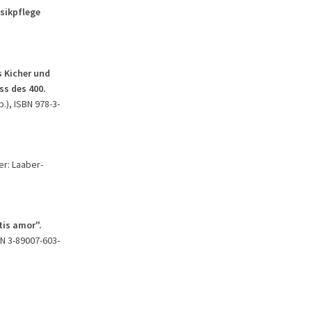
usikpflege
 Kicher und
ss des 400.
.), ISBN 978-3-
er: Laaber-
tis amor".
BN 3-89007-603-