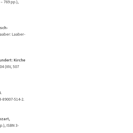
 – 769 pp.),
tsch-
Laaber: Laaber-
undert: Kirche
04 (XIV, 507
.
3-89007-514-2.
ozart,
.), ISBN 3-