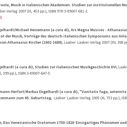
roote, Musik in italienischen Akademien. Studien zur institutionellen M
aber-Verlag 2007 (IX, 453 pp.), ISBN 978-3-89007-681-2.
B)
elhardt/Michael Heinemann (a cura di),
Ars Magna Musices - Athanasius
tät der Musik
, Vorträge des deutsch-italienischen Symposiums aus Anla
von Athanasius Kircher (1602-1680)
, Laaber: Laaber-Verlag 2007 (XV, 368 pp
elhardt (a cura di), Studien zur italienischen Musikgeschichte XVI
, Laab
I, 399 pp.), ISBN 3-89007-647-5.
mann-Herfort/Markus Engelhardt (a cura di), "Vanitatis fuga, aeternita
zenmann zum 65. Geburtstag
, Laaber: Laaber-Verlag 2005 (XI, 753 pp.), IS
er, Das Venezianische Oratorium 1750-1820
:
Einzigartiges Phänomen und