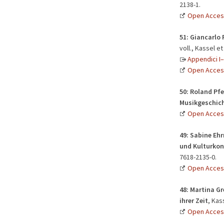
2138-1.
Open Acces
51:
Giancarlo R
voll., Kassel e
Appendici I–
Open Acces
50:
Roland Pfe
Musikgeschic
Open Acces
49:
Sabine Ehr
und Kulturkon
7618-2135-0.
Open Acces
48:
Martina Gr
ihrer Zeit
, Kas
Open Acces