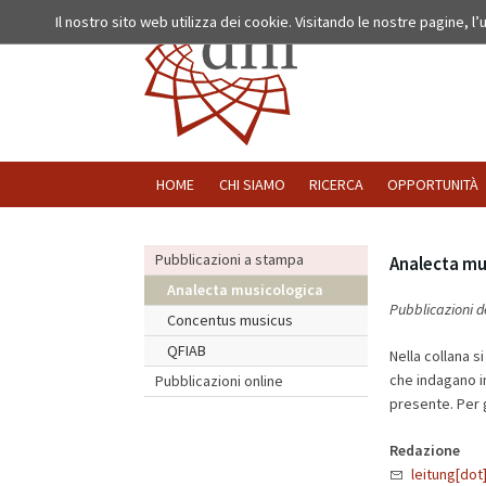
Il nostro sito web utilizza dei cookie. Visitando le nostre pagine, l
HOME
CHI SIAMO
RICERCA
OPPORTUNITÀ
Pubblicazioni a stampa
Analecta mu
Analecta musicologica
Pubblicazioni d
Concentus musicus
QFIAB
Nella collana s
che indagano in
Pubblicazioni online
presente. Per g
Redazione
leitung[dot