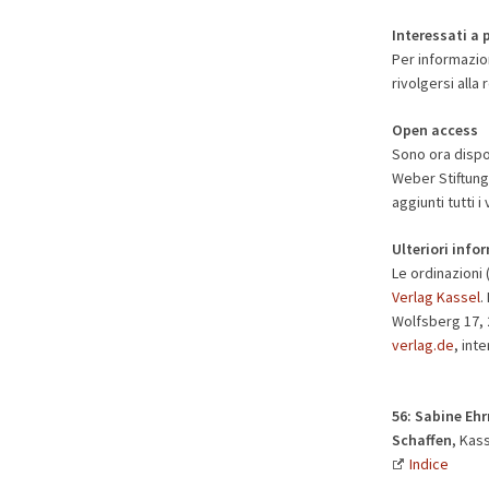
Interessati a 
Per informazion
rivolgersi alla
Open access
Sono ora dispon
Weber Stiftun
aggiunti tutti
Ulteriori info
Le ordinazioni 
Verlag Kassel
.
Wolfsberg 17, 2
verlag.de
, int
56: Sabine Eh
Schaffen
, Kass
Indice