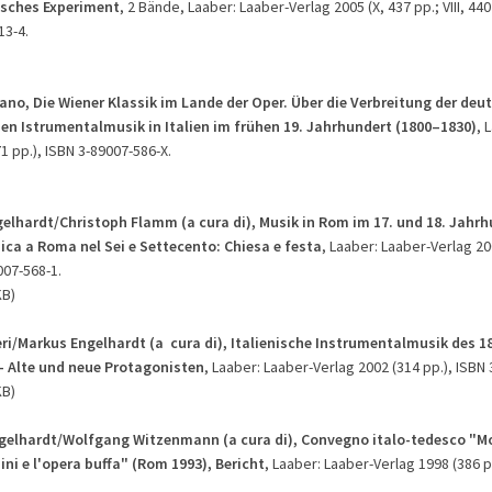
sches Experimen
t
, 2 Bände, Laaber: Laaber-Verlag 2005 (X, 437 pp.; VIII, 440
13-4.
ano, Die Wiener Klassik im Lande der Oper.
Über die Verbreitung der deu
en Istrumentalmusik in Italien im frühen 19. Jahrhundert (1800–1830)
, 
1 pp.), ISBN 3-89007-586-X.
elhardt/Christoph Flamm (a cura di), Musik in Rom im 17. und 18. Jahrh
ica a Roma nel Sei e Settecento: Chiesa e festa
, Laaber: Laaber-Verlag 20
007-568-1.
KB)
eri/Markus Engelhardt (a cura di), Italienische Instrumentalmusik des 18
- Alte und neue Protagonisten
, Laaber: Laaber-Verlag 2002 (314 pp.), ISBN 
KB)
elhardt/Wolfgang Witzenmann (a cura di), Convegno italo-tedesco "M
ini e l'opera buffa"
(Rom 1993), Bericht
, Laaber: Laaber-Verlag 1998 (386 pp