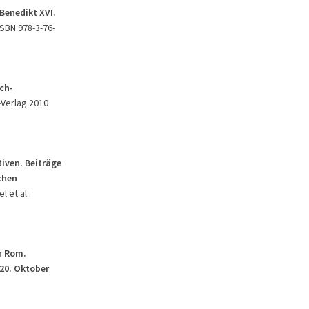
Benedikt XVI.
ISBN 978-3-76-
ch-
r-Verlag 2010
iven. Beiträge
chen
l et al.:
n Rom.
20. Oktober