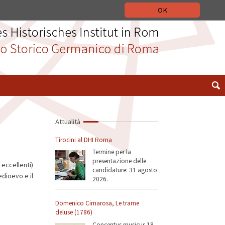
 STORICO GERMANICO DI ROMA
DEUTSCH
ENGLISH
OK
Attualità
Tirocini al DHI Roma
Termine per la
presentazione delle
 eccellenti)
candidature: 31 agosto
edioevo e il
2026.
Domenico Cimarosa, Le trame
deluse (1786)
Concentus musicus 18