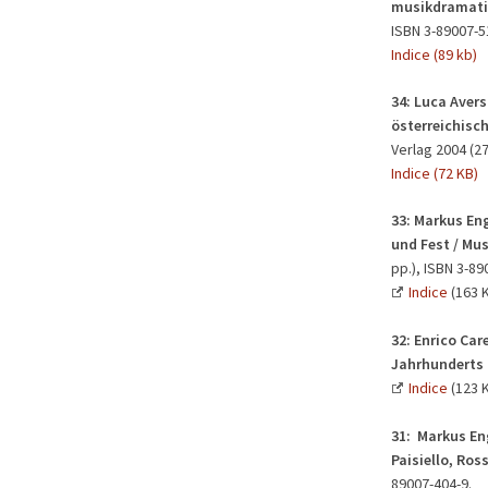
musikdramati
ISBN 3-89007-5
Indice (89 kb)
34: Luca Avers
österreichisch
Verlag 2004 (27
Indice (72 KB)
33:
Markus Eng
und Fest / Mus
pp.), ISBN 3-89
Indice
(163 
32:
Enrico Car
Jahrhunderts 
Indice
(123 
31:
Markus Eng
Paisiello, Ross
89007-404-9.