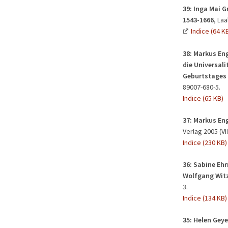
39: Inga Mai G
1543-1666
, La
Indice (64 K
38:
Markus Eng
die Universali
Geburtstages 
89007-680-5.
Indice (65 KB)
37:
Markus Eng
Verlag 2005 (VII
Indice (230 KB)
36:
Sabine Ehr
Wolfgang Wit
3.
Indice (134 KB)
35: Helen Gey