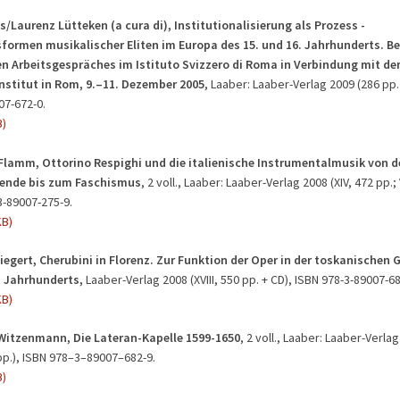
s/Laurenz Lütteken (a cura di), Institutionalisierung als Prozess -
formen musikalischer Eliten im Europa des 15. und 16. Jahrhunderts. Be
en Arbeitsgespräches im Istituto Svizzero di Roma in Verbindung mit d
nstitut in Rom, 9.–11. Dezember 2005
, Laaber: Laaber-Verlag 2009 (286 pp
07-672-0.
B)
 Flamm,
Ottorino Respighi und die italienische Instrumentalmusik von d
ende bis zum Faschismus
, 2 voll., Laaber: Laaber-Verlag 2008 (XIV, 472 pp.; 
3-89007-275-9.
KB)
iegert, Cherubini in Florenz. Zur Funktion der Oper in der toskanischen 
. Jahrhunderts,
Laaber-Verlag 2008 (XVIII, 550 pp. + CD), ISBN 978-3-89007-68
KB)
itzenmann, Die Lateran-Kapelle 1599-1650
, 2 voll., Laaber: Laaber-Verlag
 pp.), ISBN 978–3–89007–682-9.
B)