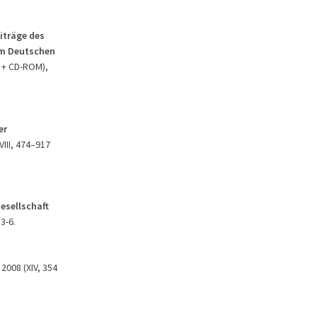
iträge des
em Deutschen
. + CD-ROM),
er
VIII, 474–917
Gesellschaft
3-6.
 2008 (XIV, 354