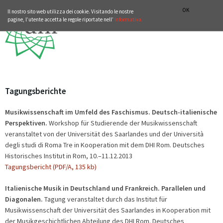
ISTITUTO STORICO GERMANICO DI ROMA
DEUTSCH
ENGLISH
OK
Il nostro sito web utilizza dei cookie. Visitando le nostre
pagine, l’utente accetta le regole riportate nell’
informativa.
Tagungsberichte
Musikwissenschaft im Umfeld des Faschismus. Deutsch-italienische
Perspektiven.
Workshop für Studierende der Musikwissenschaft
veranstaltet von der Universität des Saarlandes und der Università
degli studi di Roma Tre in Kooperation mit dem DHI Rom. Deutsches
Historisches Institut in Rom, 10.–11.12.2013
Tagungsbericht (PDF/A, 135 kb)
Italienische Musik in Deutschland und Frankreich. Parallelen und
Diagonalen.
Tagung veranstaltet durch das Institut für
Musikwissenschaft der Universität des Saarlandes in Kooperation mit
der Musikgeschichtlichen Abteilung des DHI Rom. Deutsches