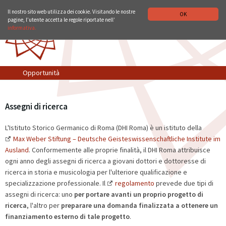
ISTITUTO STORICO GERMANICO DI ROMA
DEUTSCH
ENGLISH
Il nostro sito web utilizza dei cookie. Visitando le nostre
OK
pagine, l’utente accetta le regole riportate nell’
informativa.
Opportunità
Assegni di ricerca
L'Istituto Storico Germanico di Roma (DHI Roma) è un istituto della
Max Weber Stiftung – Deutsche Geisteswissenschaftliche Institute im
Ausland
. Conformemente alle proprie finalità, il DHI Roma attribuisce
ogni anno degli assegni di ricerca a giovani dottori e dottoresse di
ricerca in storia e musicologia per l'ulteriore qualificazione e
specializzazione professionale. Il
regolamento
prevede due tipi di
assegni di ricerca: uno
per portare avanti un proprio progetto di
ricerca
, l'altro per
preparare una domanda finalizzata a ottenere un
finanziamento esterno di tale progetto
.