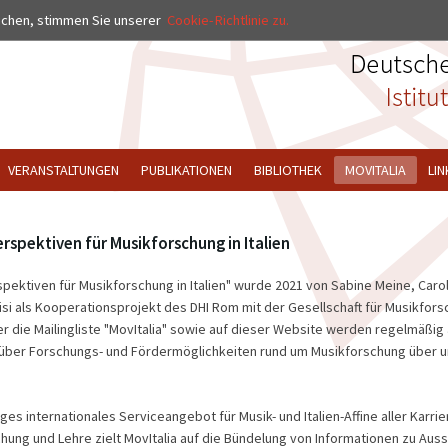
uchen, stimmen Sie unserer
Cookie-Richtlinie zu.
VERANSTALTUNGEN
PUBLIKATIONEN
BIBLIOTHEK
MOVITALIA
LIN
erspektiven für Musikforschung in Italien
rspektiven für Musikforschung in Italien" wurde 2021 von Sabine Meine, Caro
tisi als Kooperationsprojekt des DHI Rom mit der Gesellschaft für Musikfor
er die Mailingliste "MovItalia" sowie auf dieser Website werden regelmäßig 
über Forschungs- und Fördermöglichkeiten rund um Musikforschung über und
ges internationales Serviceangebot für Musik- und Italien-Affine aller Karrie
hung und Lehre zielt MovItalia auf die Bündelung von Informationen zu Au