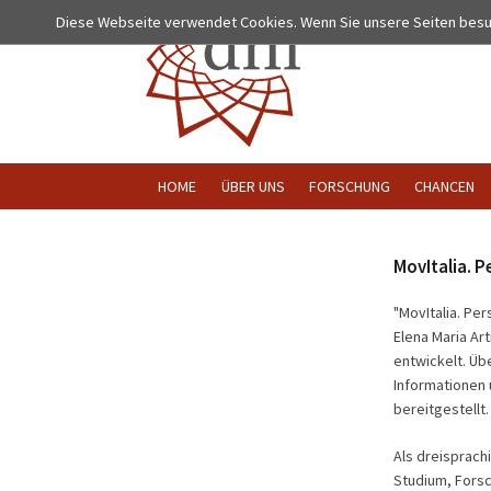
Diese Webseite verwendet Cookies. Wenn Sie unsere Seiten bes
HOME
ÜBER UNS
FORSCHUNG
CHANCEN
MovItalia. P
"MovItalia. Pe
Elena Maria Ar
entwickelt. Üb
Informationen 
bereitgestellt.
Als dreisprachi
Studium, Forsc