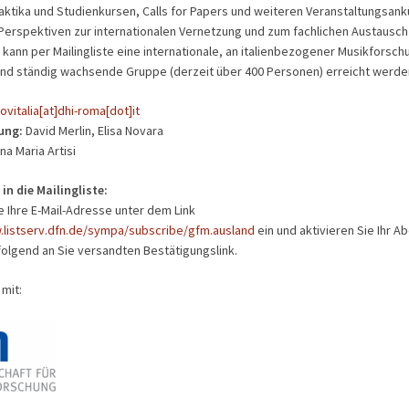
raktika und Studienkursen, Calls for Papers und weiteren Veranstaltungsan
erspektiven zur internationalen Vernetzung und zum fachlichen Austausch
 kann per Mailingliste eine internationale, an italienbezogener Musikforsch
und ständig wachsende Gruppe (derzeit über 400 Personen) erreicht werde
ovitalia[at]dhi-roma[dot]it
ung:
David Merlin, Elisa Novara
na Maria Artisi
in die Mailingliste:
e Ihre E-Mail-Adresse unter dem Link
.listserv.dfn.de/sympa/subscribe/gfm.ausland
ein und aktivieren Sie Ihr 
olgend an Sie versandten Bestätigungslink.
mit: