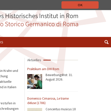
ZUR WEBSITE VON DHI-ROMA.IT
ITALIANO
ENGLISH
OK
KS
Aktuelles
Praktikum am DHI Rom
lin Krahn und
Bewerbungsfrist: 31.
schung
August 2026.
aktuelle
 in Italien
Domenico Cimarosa, Le trame
restufen in
deluse (1786)
sschreibungen
Concentus musicus 18