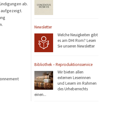
kündigungen ab.
 aufgezeigt.
ung
n.
Newsletter
Welche Neuigkeiten gibt
es am DHI Rom? Lesen
Sie unseren Newsletter
Bibliothek – Reproduktionsservice
Wir bieten allen
externen Leserinnen
Abonnement
und Lesern im Rahmen
des Urheberrechts
einen...