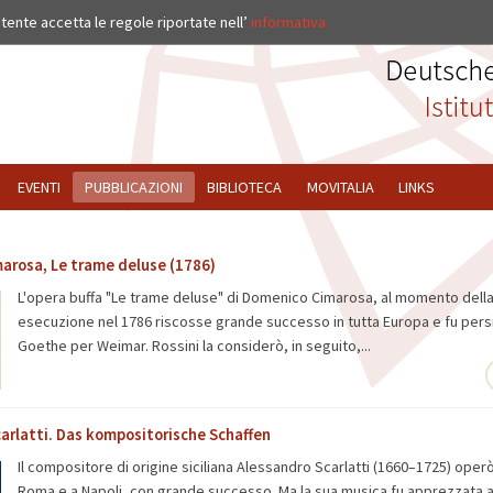
ISTITUTO
’utente accetta le regole riportate nell’
informativa.
EVENTI
PUBBLICAZIONI
BIBLIOTECA
MOVITALIA
LINKS
arosa, Le trame deluse (1786)
L'opera buffa "Le trame deluse" di Domenico Cimarosa, al momento della
esecuzione nel 1786 riscosse grande successo in tutta Europa e fu pers
Goethe per Weimar. Rossini la considerò, in seguito,...
arlatti. Das kompositorische Schaffen
Il compositore di origine siciliana Alessandro Scarlatti (1660–1725) oper
Roma e a Napoli, con grande successo. Ma la sua musica fu apprezzata an