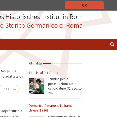
 STORICO GERMANICO DI ROMA
DEUTSCH
ENGLISH
OK
Attualità
 sua prima
Tirocini al DHI Roma
ino adattata da
Termine per la
presentazione delle
candidature: 31 agosto
leggi
2026.
Domenico Cimarosa, Le trame
deluse (1786)
ò soprattutto a
che in altri
Concentus musicus 18