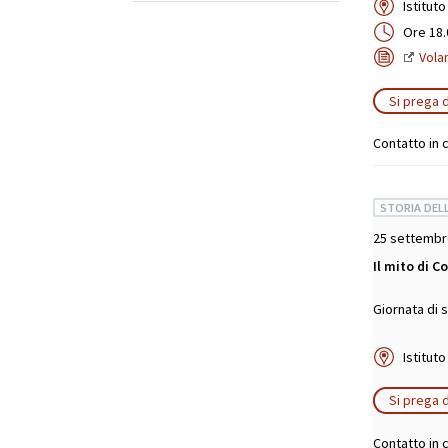
Istitut
Ore 18.
Vola
Si prega d
Contatto in c
STORIA DEL
25 settembr
Il mito di C
Giornata di 
Istitut
Si prega d
Contatto in c