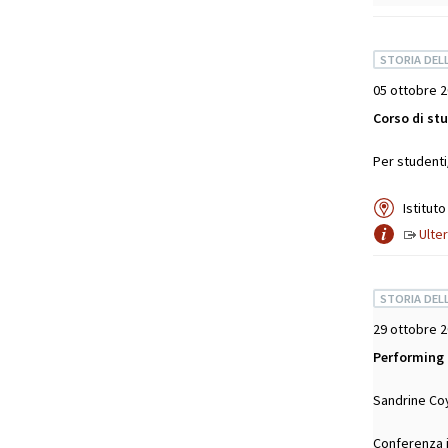
STORIA DEL
05 ottobre 2
Corso di st
Per studenti
Istitut
Ulter
STORIA DEL
29 ottobre 
Performing 
Sandrine Coy
Conferenza 