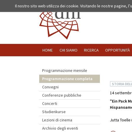
Il nostro sito web utilizza dei cookie. Visitando le nostre pagine, l
HOME
CHI SIAMO
RICERCA
OPPORTUNITÀ
Programmazione mensile
Programmazione completa
STORIA DEL
Convegni
14 settembr
Conferenze pubbliche
"Ein Pack Mu
Concerti
Hispanoame
Studienkurse
Jutta Toelle
Lezioni di cinema
Archivio degli eventi