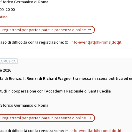
o Storico Germanico di Roma
00–20.00
ntino
i registrarsi per partecipare in presenza o online
aso di difficoltà con la registrazione:
info-event[at]dhi-roma[dot]it
.
LA MUSICA
e 2026
ola di Rienzo. Il Rienzi di Richard Wagner tra messa in scena politica ed e
studi in cooperazione con l'Accademia Nazionale di Santa Cecilia
o Storico Germanico di Roma
i registrarsi per partecipare in presenza o online
aso di difficoltà con la registrazione:
info-event[at]dhi-roma[dot]it
.