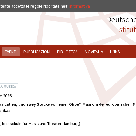
ISTITUTO
’utente accetta le regole riportate nell’
informativa.
EVENTI
PUBBLICAZIONI
BIBLIOTECA
MOVITALIA
LINKS
LA MUSICA
e 2026
sicalien, und zwey Stücke von einer Oboe". Musik in der europäischen 
rikas
 (Hochschule für Musik und Theater Hamburg)