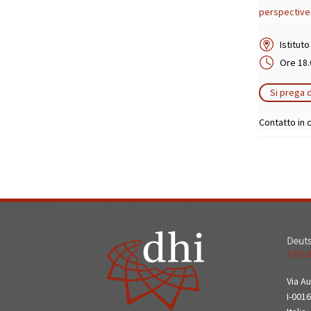
perspectives
Istitut
Ore 18.
Si prega d
Contatto in c
Via Au
I-001