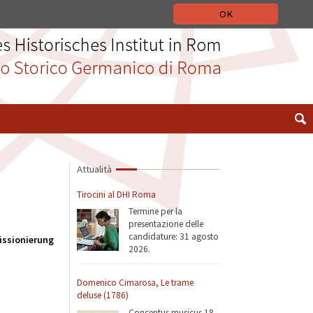
 STORICO GERMANICO DI ROMA
DEUTSCH
ENGLISH
OK
Attualità
Tirocini al DHI Roma
Termine per la
presentazione delle
candidature: 31 agosto
Missionierung
2026.
Domenico Cimarosa, Le trame
deluse (1786)
Concentus musicus 18