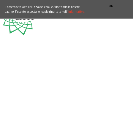
ISTITUTO STORICO GERMANICO DI ROMA
DEUTSCH
ENGLISH
OK
Il nostro sito web utilizza dei cookie. Visitando le nostre
pagine, l’utente accetta le regole riportate nell’
informativa.