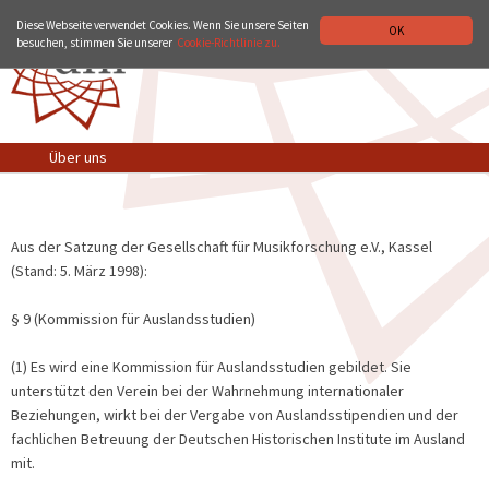
ZUR WEBSITE VON DHI-ROMA.IT
ITALIANO
ENGLISH
Diese Webseite verwendet Cookies. Wenn Sie unsere Seiten
OK
besuchen, stimmen Sie unserer
Cookie-Richtlinie zu.
Über uns
Aus der Satzung der Gesellschaft für Musikforschung e.V., Kassel
(Stand: 5. März 1998):
§ 9 (Kommission für Auslandsstudien)
(1) Es wird eine Kommission für Auslandsstudien gebildet. Sie
unterstützt den Verein bei der Wahrnehmung internationaler
Beziehungen, wirkt bei der Vergabe von Auslandsstipendien und der
fachlichen Betreuung der Deutschen Historischen Institute im Ausland
mit.