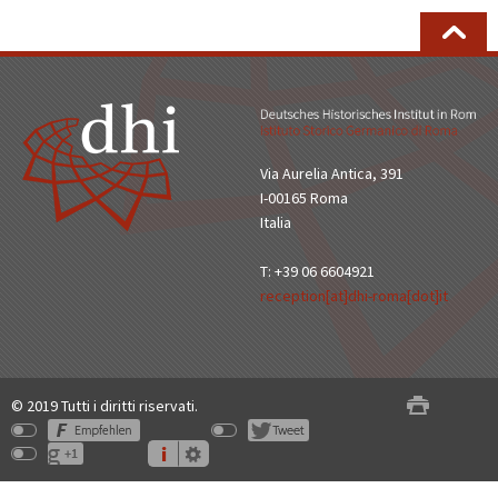
Via Aurelia Antica, 391
I-00165 Roma
Italia
T: +39 06 6604921
reception[at]dhi-roma[dot]it
© 2019 Tutti i diritti riservati.