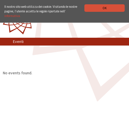
ISTITUTO STORICO GERMANICO DI ROMA
DEUTSCH
ENGLISH
Il nostro sito web utilizza dei cookie. Visitando le nostre
OK
pagine, l’utente accetta le regole riportate nell’
informativa.
Eventi
No events found.