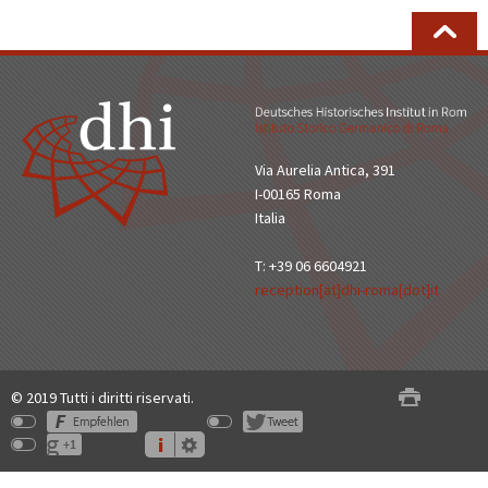
Via Aurelia Antica, 391
I-00165 Roma
Italia
T: +39 06 6604921
reception[at]dhi-roma[dot]it
© 2019 Tutti i diritti riservati.