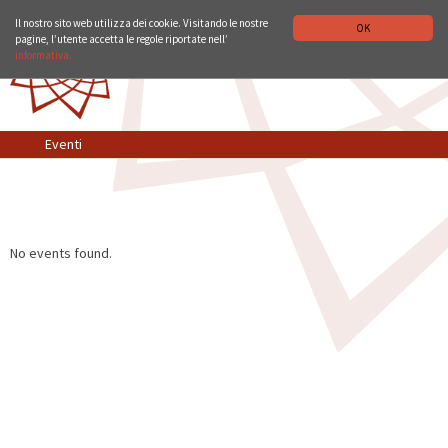
ISTITUTO STORICO GERMANICO DI ROMA
DEUTSCH
ENGLISH
Il nostro sito web utilizza dei cookie. Visitando le nostre
OK
pagine, l’utente accetta le regole riportate nell’
informativa.
Eventi
No events found.