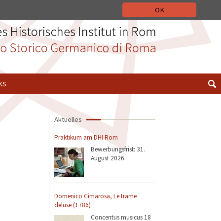
ZUR WEBSITE VON DHI-ROMA.IT
ITALIANO
ENGLISH
OK
KS
Aktuelles
Praktikum am DHI Rom
Bewerbungsfrist: 31.
August 2026.
Domenico Cimarosa, Le trame
deluse (1786)
Concentus musicus 18