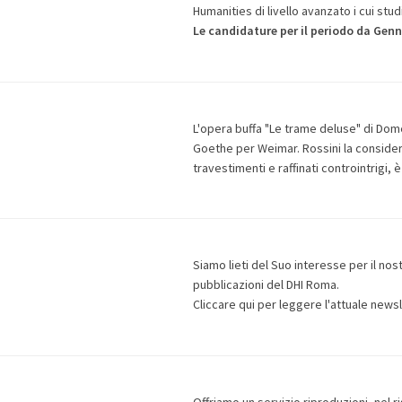
Humanities di livello avanzato i cui stud
Le candidature per il periodo da Gen
L'opera buffa "Le trame deluse" di Do
Goethe per Weimar. Rossini la considerò
travestimenti e raffinati controintrigi,
Siamo lieti del Suo interesse per il nos
pubblicazioni del DHI Roma.
Cliccare qui per leggere
l'attuale news
Offriamo un
servizio riproduzioni, nel 