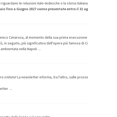
i riguardano le relazioni italo-tedesche o la storia italiana.
naio fino a Giugno 2027 vanno presentate entro il 31 agosto 2026
e saran
menico Cimarosa, al momento della sua prima esecuzione nel 1786 riscosse 
, in seguito, più significativa dell'opera più famosa di Cimarosa "Il matrimo
 è ambientata nella Napoli ...
tro istituto! La newsletter informa, tra l'altro, sulle prossime manifestazioni
letter ...
rispetto della legge sul copyright.