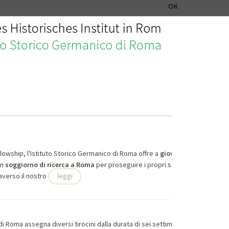
ISTITUTO STORICO GERMANICO DI ROMA
DEUTSCH
ENGLISH
OK
owship, l'Istituto Storico Germanico di Roma offre a
giovani studiose e st
un
soggiorno di ricerca a Roma
per proseguire i propri studi scientifici. Te
averso il nostro
leggi
i Roma assegna diversi tirocini dalla durata di sei settimane a studenti/stud