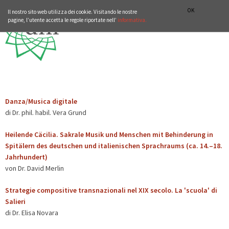
ISTITUTO STORICO GERMANICO DI ROMA
DEUTSCH
ENGLISH
OK
Il nostro sito web utilizza dei cookie. Visitando le nostre
pagine, l’utente accetta le regole riportate nell’
informativa.
Danza/Musica digitale
di Dr. phil. habil. Vera Grund
Heilende Cäcilia. Sakrale Musik und Menschen mit Behinderung in
Spitälern des deutschen und italienischen Sprachraums (ca. 14.–18.
Jahrhundert)
von Dr. David Merlin
Strategie compositive transnazionali nel XIX secolo. La 'scuola' di
Salieri
di Dr. Elisa Novara