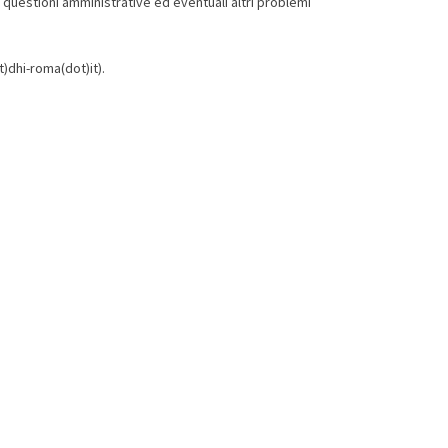
 questioni amministrative ed eventuali altri problemi
)dhi-roma(dot)it).