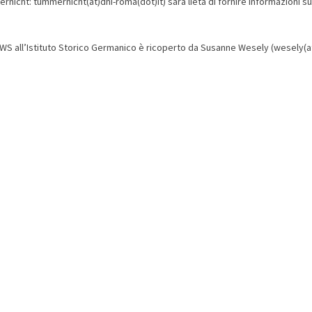
rnicht: tummernicht(at)dhi-roma(dot)it) sarà lieta di fornire informazioni su
 MWS all’Istituto Storico Germanico è ricoperto da Susanne Wesely (wesely(at