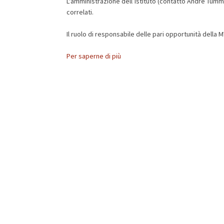
L'amministrazione dell’Istituto (contatto André Tumme
correlati.
Il ruolo di responsabile delle pari opportunità della
Per saperne di più