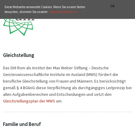
ZUR WEBSITE VON DHI-ROMA.IT
ITALIANO
ENGLISH
OK
Diese Webseite verwendet Cookies. Wenn Sie unsere Seiten
besuchen, stimmen Sie unserer
Cookie-Richtlinie zu.
Gleichstellung
Das DHI Rom als Institut der Max Weber Stiftung – Deutsche
Geisteswissenschaftliche Institute im Ausland (MWS) fördert die
berufliche Gleichstellung von Frauen und Männern. Es berücksichtigt
gemäß § 4 BGleiG diese Verpflichtung als durchgängiges Leitprinzip bei
allen Aufgabenbereichen und Entscheidungen und setzt den
Gleichstellungsplan der MWS
um.
Familie und Beruf