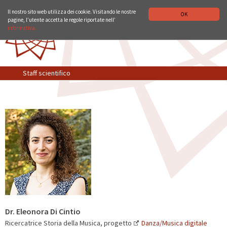
ISTITUTO STORICO GERMANICO DI ROMA
DEUTSCH
ENGLISH
Il nostro sito web utilizza dei cookie. Visitando le nostre
OK
pagine, l’utente accetta le regole riportate nell’
informativa.
Staff scientifico
Dr. Eleonora Di Cintio
Ricercatrice Storia della Musica, progetto
Danza/Musica digitale