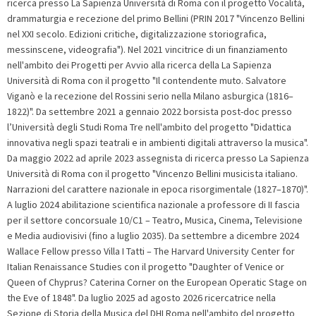
ricerca presso La Sapienza Università di Roma con il progetto Vocalità,
drammaturgia e recezione del primo Bellini (PRIN 2017 "Vincenzo Bellini
nel XXI secolo. Edizioni critiche, digitalizzazione storiografica,
messinscene, videografia"). Nel 2021 vincitrice di un finanziamento
nell'ambito dei Progetti per Avvio alla ricerca della La Sapienza
Università di Roma con il progetto "Il contendente muto. Salvatore
Viganò e la recezione del Rossini serio nella Milano asburgica (1816–
1822)". Da settembre 2021 a gennaio 2022 borsista post-doc presso
l’Università degli Studi Roma Tre nell'ambito del progetto "Didattica
innovativa negli spazi teatrali e in ambienti digitali attraverso la musica".
Da maggio 2022 ad aprile 2023 assegnista di ricerca presso La Sapienza
Università di Roma con il progetto "Vincenzo Bellini musicista italiano.
Narrazioni del carattere nazionale in epoca risorgimentale (1827–1870)".
A luglio 2024 abilitazione scientifica nazionale a professore di II fascia
per il settore concorsuale 10/C1 – Teatro, Musica, Cinema, Televisione
e Media audiovisivi (fino a luglio 2035). Da settembre a dicembre 2024
Wallace Fellow presso Villa I Tatti – The Harvard University Center for
Italian Renaissance Studies con il progetto "Daughter of Venice or
Queen of Chyprus? Caterina Corner on the European Operatic Stage on
the Eve of 1848". Da luglio 2025 ad agosto 2026 ricercatrice nella
Sezione di Storia della Musica del DHI Roma nell'ambito del progetto