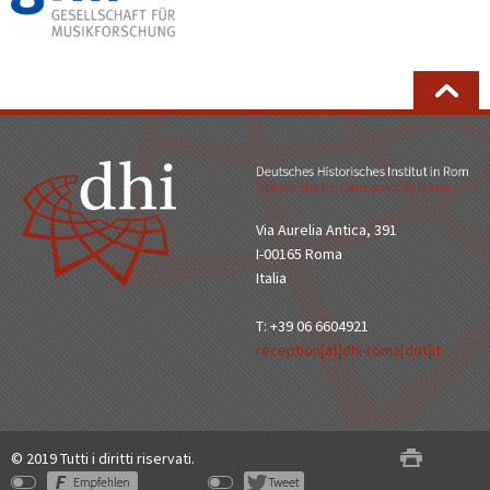
Via Aurelia Antica, 391
I-00165 Roma
Italia
T: +39 06 6604921
reception[at]dhi-roma[dot]it
© 2019 Tutti i diritti riservati.