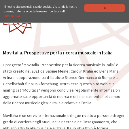
ISTITUTO STORICO GERMANICO DI ROMA
DEUTSCH
ENGLISH
Il nostro sito web utilizza dei cookie. Visitando le nostre
OK
pagine, l’utente accetta le regole riportate nell’
informativa.
MovItalia. Prospettive per la ricerca musicale in Italia
Il progetto "MovItalia. Prospettive per la ricerca musicale in Italia" è
stato creato nel 2021 da Sabine Meine, Carolin Krahn ed Elena Maria
Artisi in cooperazione tra il I'Istituto Storico Germanico di Roma e la
Gesellschaft für Musikforschung. Attraverso questo sito web e la
mailing list "MovItalia" vengono condivise regolarmente informazioni
aggiornate sulle opportunità di ricerca e di finanziamento nel campo
della ricerca musicologica in Italia e relative all'Italia.
MovItalia é un servizio internazionale trilingue rivolto a persone di ogni
grado di carriera negli studi, nella ricerca e nell'insegnamento, che
abbiano affinità alla musica e all'Italia. Il suo obiettivo è fornire