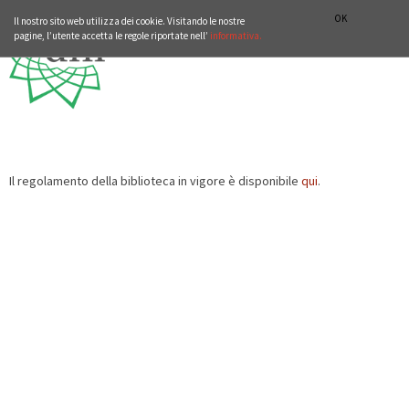
ISTITUTO STORICO GERMANICO DI ROMA
DEUTSCH
ENGLISH
OK
Il nostro sito web utilizza dei cookie. Visitando le nostre
pagine, l’utente accetta le regole riportate nell’
informativa.
Il regolamento della biblioteca in vigore è disponibile
qui
.