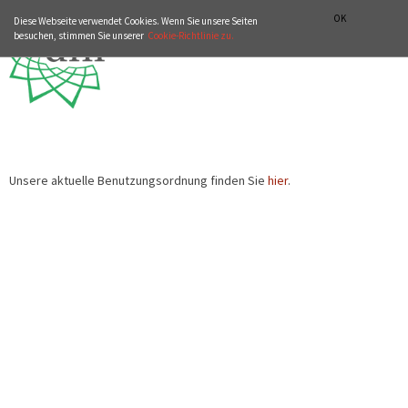
ZUR WEBSITE VON DHI-ROMA.IT
ITALIANO
ENGLISH
OK
Diese Webseite verwendet Cookies. Wenn Sie unsere Seiten
besuchen, stimmen Sie unserer
Cookie-Richtlinie zu.
Unsere aktuelle Benutzungsordnung finden Sie
hier
.