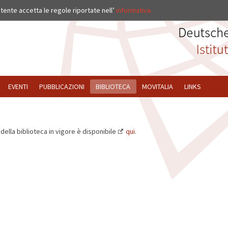
ISTITUTO
’utente accetta le regole riportate nell’
informativa.
EVENTI
PUBBLICAZIONI
BIBLIOTECA
MOVITALIA
LINKS
della biblioteca in vigore è disponibile
qui
.