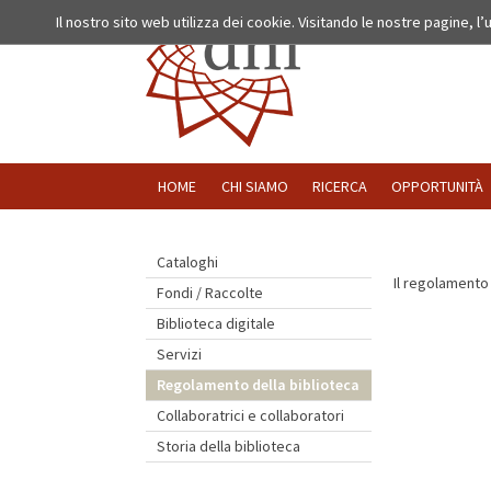
Il nostro sito web utilizza dei cookie. Visitando le nostre pagine, l
HOME
CHI SIAMO
RICERCA
OPPORTUNITÀ
Cataloghi
Il regolamento 
Fondi / Raccolte
Biblioteca digitale
Servizi
Regolamento della biblioteca
Collaboratrici e collaboratori
Storia della biblioteca