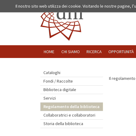
Il nostro sito web utilizza dei cookie. Visitando le nostre pagine, l
HOME
CHI SIAMO
RICERCA
OPPORTUNITÀ
Cataloghi
Il regolamento 
Fondi / Raccolte
Biblioteca digitale
Servizi
Regolamento della biblioteca
Collaboratrici e collaboratori
Storia della biblioteca