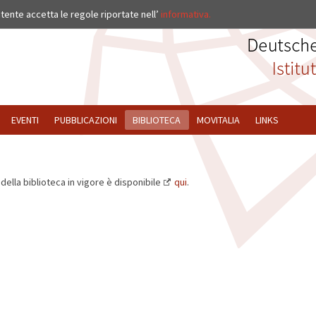
ISTITUTO
’utente accetta le regole riportate nell’
informativa.
EVENTI
PUBBLICAZIONI
BIBLIOTECA
MOVITALIA
LINKS
della biblioteca in vigore è disponibile
qui
.