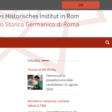
 STORICO GERMANICO DI ROMA
DEUTSCH
ENGLISH
OK
Attualità
Tirocini al DHI Roma
Termine per la
presentazione delle
candidature: 31 agosto
2026.
Domenico Cimarosa, Le trame
deluse (1786)
Concentus musicus 18