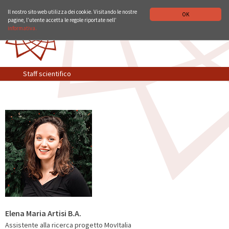
ISTITUTO STORICO GERMANICO DI ROMA
DEUTSCH
ENGLISH
Il nostro sito web utilizza dei cookie. Visitando le nostre
OK
pagine, l’utente accetta le regole riportate nell’
informativa.
Staff scientifico
Elena Maria Artisi B.A.
Assistente alla ricerca progetto MovItalia