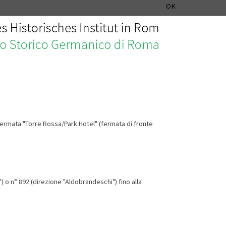
ISTITUTO STORICO GERMANICO DI ROMA
DEUTSCH
ENGLISH
OK
a fermata "Torre Rossa/Park Hotel" (fermata di fronte
) o n° 892 (direzione "Aldobrandeschi") fino alla