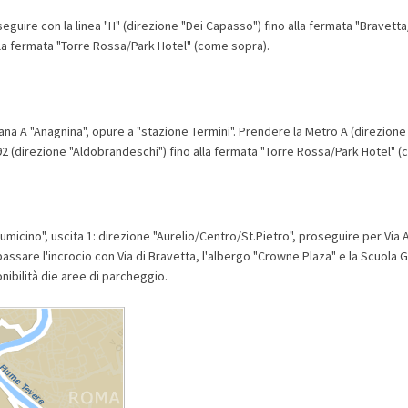
seguire con la linea "H" (direzione "Dei Capasso") fino alla fermata "Bravett
alla fermata "Torre Rossa/Park Hotel" (come sopra).
na A "Anagnina", opure a "stazione Termini". Prendere la Metro A (direzione "
92 (direzione "Aldobrandeschi") fino alla fermata "Torre Rossa/Park Hotel" 
micino", uscita 1: direzione "Aurelio/Centro/St.Pietro", proseguire per Via A
passare l'incrocio con Via di Bravetta, l'albergo "Crowne Plaza" e la Scuola
nibilità die aree di parcheggio.