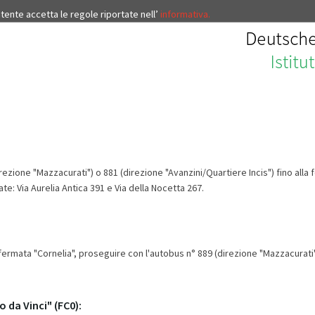
’utente accetta le regole riportate nell’
informativa.
direzione "Mazzacurati") o 881 (direzione "Avanzini/Quartiere Incis") fino all
te: Via Aurelia Antica 391 e Via della Nocetta 267.
la fermata "Cornelia", proseguire con l'autobus n° 889 (direzione "Mazzacurati"
da Vinci" (FC0):