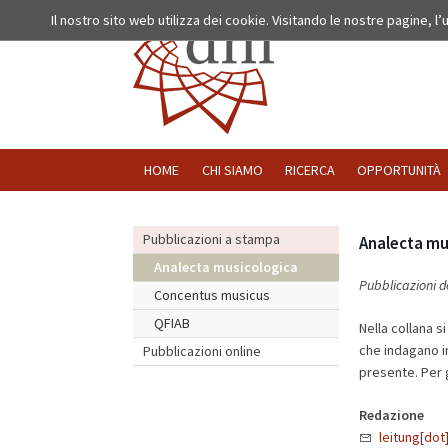
Il nostro sito web utilizza dei cookie. Visitando le nostre pagine, l
HOME
CHI SIAMO
RICERCA
OPPORTUNITÀ
Pubblicazioni a stampa
Analecta mu
Analecta musicologica
Pubblicazioni d
Concentus musicus
QFIAB
Nella collana s
che indagano in
Pubblicazioni online
presente. Per g
Redazione
leitung[dot