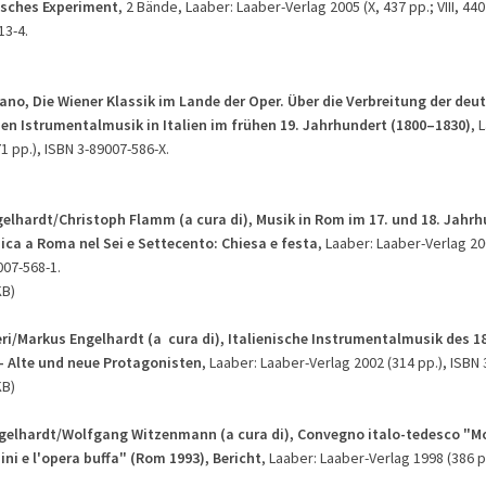
sches Experimen
t
, 2 Bände, Laaber: Laaber-Verlag 2005 (X, 437 pp.; VIII, 440
13-4.
ano, Die Wiener Klassik im Lande der Oper.
Über die Verbreitung der deu
en Istrumentalmusik in Italien im frühen 19. Jahrhundert (1800–1830)
, 
1 pp.), ISBN 3-89007-586-X.
elhardt/Christoph Flamm (a cura di), Musik in Rom im 17. und 18. Jahrh
ica a Roma nel Sei e Settecento: Chiesa e festa
, Laaber: Laaber-Verlag 20
007-568-1.
KB)
eri/Markus Engelhardt (a cura di), Italienische Instrumentalmusik des 18
- Alte und neue Protagonisten
, Laaber: Laaber-Verlag 2002 (314 pp.), ISBN 
KB)
elhardt/Wolfgang Witzenmann (a cura di), Convegno italo-tedesco "M
ini e l'opera buffa"
(Rom 1993), Bericht
, Laaber: Laaber-Verlag 1998 (386 pp