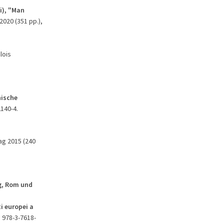
i), "Man
 2020 (351 pp.),
lois
nische
2140-4.
lag 2015 (240
ig, Rom und
i europei a
N 978-3-7618-