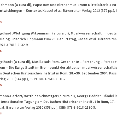
schmann (a cura di), Papsttum und Kirchenmusik vom Mittelalter bis zu 
Entwicklungen – Kontexte,
Kassel et al.: Bärenreiter-Verlag 2012 (372 pp.), 
s
elhardt/Wolfgang Witzenmann (a cura di), Musikwissenschaft im deuts
 Dialog. Friedrich Lippmann zum 75. Geburtstag
, Kassel et al.: Bärenreite
 978-3-7618-2132-9.
s
elhardt (a cura di), Musikstadt Rom. Geschichte – Forschung – Perspekt
om – Die Ewige Stadt im Brennpunkt der aktuellen musikwissenschaftli
 Deutschen Historischen Institut in Rom, 28.–30. September 2004,
Kasse
lag 2011 (544 pp.), ISBN 978-3-7618-2131-2 .
s
mann-Herfort/Matthias Schnettger (a cura di), Georg Friedrich Händel i
Internationalen Tagung am Deutschen Historischen Institut in Rom, 17.–
t al.: Bärenreiter-Verlag 2010 (358 pp.), ISBN 978-3-7618-2130-5.
s