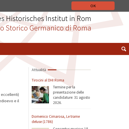
 STORICO GERMANICO DI ROMA
DEUTSCH
ENGLISH
OK
Attualità
Tirocini al DHI Roma
Termine per la
presentazione delle
 eccellenti)
candidature: 31 agosto
edioevo e il
2026.
Domenico Cimarosa, Le trame
deluse (1786)
Concentus musicus 18