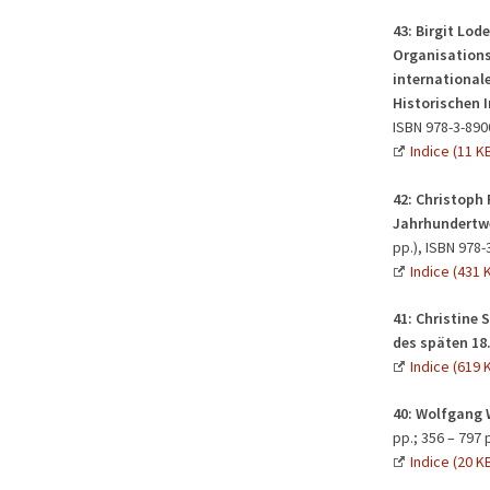
43:
Birgit Lode
Organisations
international
Historischen I
ISBN 978-3-890
Indice (11 K
42:
Christoph
Jahrhundertw
pp.), ISBN 978-
Indice (431 
41:
Christine S
des späten 18
Indice (619 
40:
Wolfgang W
pp.; 356 – 797
Indice (20 K