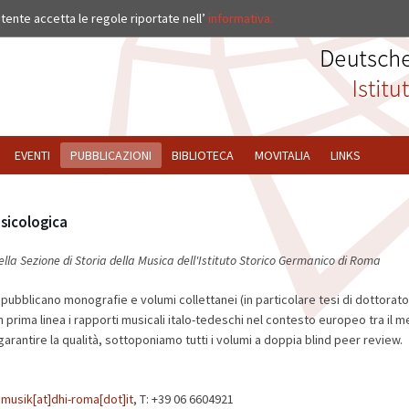
ISTITUTO
’utente accetta le regole riportate nell’
informativa.
EVENTI
PUBBLICAZIONI
BIBLIOTECA
MOVITALIA
LINKS
sicologica
ella Sezione di Storia della Musica dell'Istituto Storico Germanico di Roma
i pubblicano monografie e volumi collettanei (in particolare tesi di dottorato
 prima linea i rapporti musicali italo-tedeschi nel contesto europeo tra il m
arantire la qualità, sottoponiamo tutti i volumi a doppia blind peer review.
]musik[at]dhi-roma[dot]it
, T: +39 06 6604921