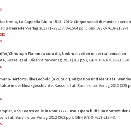
s
ostirolla, La Cappella Giulia 1513–2013: Cinque secoli di musica sacra i
t al.: Bärenreiter-Verlag 2017 (1–772; 773–1564 pp.), ISBN 978-3-7618-2137-4.
XIX
s
iffer/Christoph Flamm (a cura di), Umbruchzeiten in der italienischen
hte
, Kassel et al.: Bärenreiter-Verlag 2013 (262 pp.), ISBN 978-3-7618-2135-0.
s
mann-Herfort/Silke Leopold (a cura di), Migration und Identität. Wan
takte in der Musikgeschichte
, Kassel et al.: Bärenreiter-Verlag 2013 (325 p
s
empler, Das Teatro Valle in Rom 1727-1850. Opera buffa im Kontext der 
sel et al.: Bärenreiter-Verlag 2012 (363 pp.), ISBN 978-3-7618-2134-3.
s