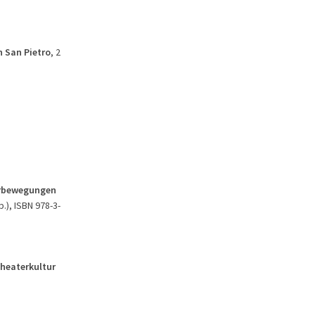
n San Pietro
, 2
derbewegungen
p.), ISBN 978-3-
Theaterkultur