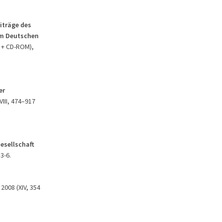
iträge des
em Deutschen
. + CD-ROM),
er
VIII, 474–917
Gesellschaft
3-6.
 2008 (XIV, 354