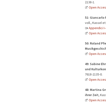
2138-1.
Open Acces
51:
Giancarlo R
voll., Kassel e
Appendici I–
Open Acces
50:
Roland Pfe
Musikgeschic
Open Acces
49:
Sabine Ehr
und Kulturkon
7618-2135-0.
Open Acces
48:
Martina Gr
ihrer Zeit
, Kas
Open Acces