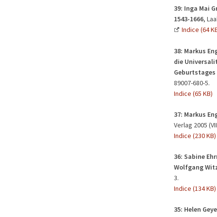
39: Inga Mai G
1543-1666
, La
Indice (64 K
38:
Markus Eng
die Universali
Geburtstages 
89007-680-5.
Indice (65 KB)
37:
Markus Eng
Verlag 2005 (VII
Indice (230 KB)
36:
Sabine Ehr
Wolfgang Wit
3.
Indice (134 KB)
35: Helen Gey