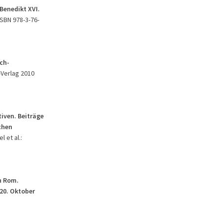
Benedikt XVI.
ISBN 978-3-76-
ch-
r-Verlag 2010
iven. Beiträge
chen
l et al.:
n Rom.
20. Oktober