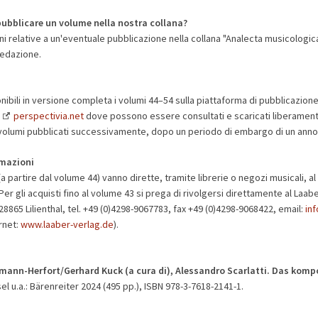
pubblicare un volume nella nostra collana
?
i relative a un'eventuale pubblicazione nella collana "Analecta musicologica
 redazione.
ibili in versione completa i volumi 44–54 sulla piattaforma di pubblicazione
g
perspectivia.net
dove possono essere consultati e scaricati liberament
 i volumi pubblicati successivamente, dopo un periodo di embargo di un anno
rmazioni
(a partire dal volume 44) vanno dirette, tramite librerie o negozi musicali, al
 Per gli acquisti fino al volume 43 si prega di rivolgersi direttamente al Laa
8865 Lilienthal, tel. +49 (0)4298-9067783, fax +49 (0)4298-9068422, email:
inf
ernet:
www.laaber-verlag.de
).
rmann-Herfort/Gerhard Kuck (a cura di), Alessandro Scarlatti. Das komp
el u.a.: Bärenreiter 2024 (495 pp.), ISBN 978-3-7618-2141-1.