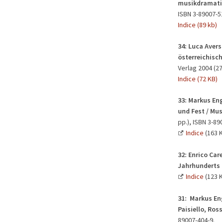
musikdramati
ISBN 3-89007-5
Indice (89 kb)
34: Luca Avers
österreichisch
Verlag 2004 (27
Indice (72 KB)
33:
Markus Eng
und Fest / Mus
pp.), ISBN 3-89
Indice
(163 
32:
Enrico Car
Jahrhunderts 
Indice
(123 
31:
Markus Eng
Paisiello, Ross
89007-404-9.