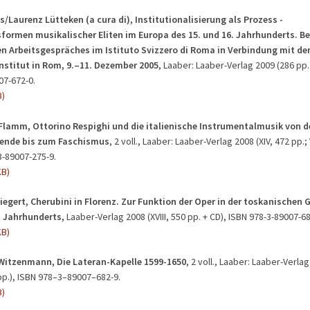
s/Laurenz Lütteken (a cura di), Institutionalisierung als Prozess -
formen musikalischer Eliten im Europa des 15. und 16. Jahrhunderts. Be
en Arbeitsgespräches im Istituto Svizzero di Roma in Verbindung mit d
nstitut in Rom, 9.–11. Dezember 2005
, Laaber: Laaber-Verlag 2009 (286 pp
07-672-0.
B)
 Flamm,
Ottorino Respighi und die italienische Instrumentalmusik von d
ende bis zum Faschismus
, 2 voll., Laaber: Laaber-Verlag 2008 (XIV, 472 pp.; 
3-89007-275-9.
KB)
iegert, Cherubini in Florenz. Zur Funktion der Oper in der toskanischen 
. Jahrhunderts,
Laaber-Verlag 2008 (XVIII, 550 pp. + CD), ISBN 978-3-89007-68
KB)
itzenmann, Die Lateran-Kapelle 1599-1650
, 2 voll., Laaber: Laaber-Verlag
 pp.), ISBN 978–3–89007–682-9.
B)