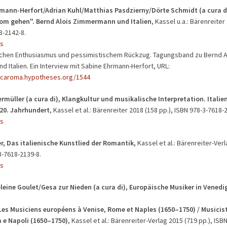
rmann-Herfort/Adrian Kuhl/Matthias Pasdzierny/Dörte Schmidt (a cura d
m gehen". Bernd Alois Zimmermann und Italien
, Kassel u.a.: Bärenreiter
8-2142-8.
s
schen Enthusiasmus und pessimistischem Rückzug. Tagungsband zu Bernd A
 Italien. Ein Interview mit Sabine Ehrmann-Herfort, URL:
icaroma.hypotheses.org/1544
rmüller (a cura di), Klangkultur und musikalische Interpretation. Italie
 20. Jahrhundert
, Kassel et al.: Bärenreiter 2018 (158 pp.), ISBN 978-3-7618-
s
er, Das italienische Kunstlied der Romantik,
Kassel et al.: Bärenreiter-Ver
3-7618-2139-8.
s
eine Goulet/Gesa zur Nieden (a cura di), Europäische Musiker in Vened
Les Musiciens européens à Venise, Rome et Naples (1650–1750) / Musicist
 e Napoli (1650–1750)
, Kassel et al.: Bärenreiter-Verlag 2015 (719 pp.), ISB