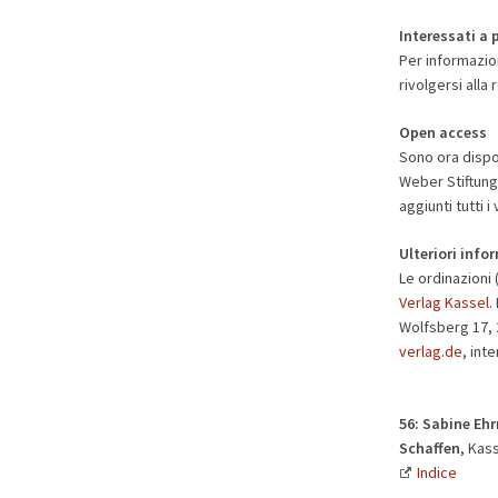
Interessati a 
Per informazion
rivolgersi alla
Open access
Sono ora dispon
Weber Stiftun
aggiunti tutti
Ulteriori info
Le ordinazioni 
Verlag Kassel
.
Wolfsberg 17, 2
verlag.de
, int
56: Sabine Eh
Schaffen
, Kass
Indice