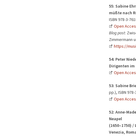
55: Sabine Eh
müßte nach Ro
ISBN 978-3-761
Open Acces
Blog post
: Zwi
Zimmermann und
https://mus
54:
Peter Niede
Dirigenten im
Open Acces
53:
Sabine Bri
pp.), ISBN 978-
Open Acces
52:
Anne-Madel
Neapel
(1650–1750) / 
Venezia, Roma