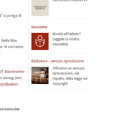
" si prega di
Newsletter
Novità all'Istituto?
Leggete la nostra
 della Max
newsletter
e. Vi verranno
.
Biblioteca – servizio riproduzioni
Offriamo un servizio
Bärenreiter-
riproduzioni, nel
ber-Verlag (Am
rispetto della legge sul
copyright.
o[at]laaber-
ositorische