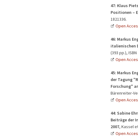
47:
Klaus Piet
Positionen – 
1821336.
Open Acces
46:
Markus Eng
italienischen
(393 pp.), ISBN
Open Acces
45:
Markus Eng
der Tagung "R
Forschung" am
Bärenreiter-Ver
Open Acces
44:
Sabine Ehr
Beiträge der 
2007
, Kassel e
Open Acces