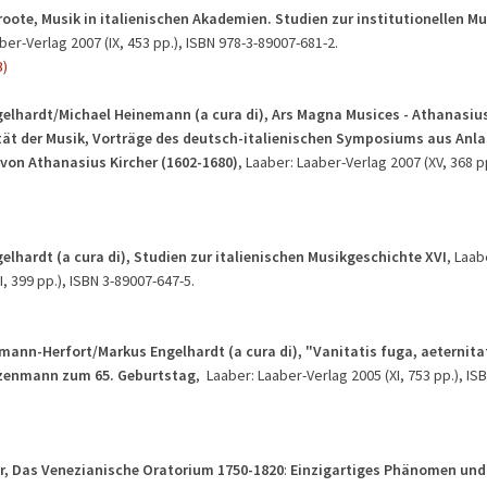
roote, Musik in italienischen Akademien. Studien zur institutionellen M
aber-Verlag 2007 (IX, 453 pp.), ISBN 978-3-89007-681-2.
B)
elhardt/Michael Heinemann (a cura di),
Ars Magna Musices - Athanasius
tät der Musik
, Vorträge des deutsch-italienischen Symposiums aus Anla
von Athanasius Kircher (1602-1680)
, Laaber: Laaber-Verlag 2007 (XV, 368 pp
elhardt (a cura di), Studien zur italienischen Musikgeschichte XVI
, Laab
I, 399 pp.), ISBN 3-89007-647-5.
mann-Herfort/Markus Engelhardt (a cura di), "Vanitatis fuga, aeternita
zenmann zum 65. Geburtstag
, Laaber: Laaber-Verlag 2005 (XI, 753 pp.), IS
er, Das Venezianische Oratorium 1750-1820
:
Einzigartiges Phänomen und