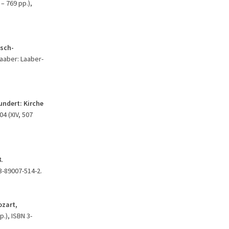
 – 769 pp.),
tsch-
Laaber: Laaber-
undert: Kirche
04 (XIV, 507
.
3-89007-514-2.
ozart,
.), ISBN 3-