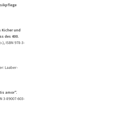
usikpflege
 Kicher und
ss des 400.
.), ISBN 978-3-
er: Laaber-
tis amor".
BN 3-89007-603-