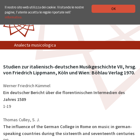
ISTITUTO STORICO GERMANICO DI ROMA
DEUTSCH
Il nostro sito web utilizza dei cookie. Visitando le nostre
OK
pagine, l’utente accetta le regole riportate nell’
informativa.
Analecta musicologica
Studien zur italienisch-deutschen Musikgeschichte VII, hrsg.
von Friedrich Lippmann, Köln und Wien: Böhlau Verlag 1970.
Werner Friedrich Kümmel
Ein deutscher Bericht über die florentinischen Intermedien des
Jahres 1589
1-19
Thomas Culley, S. J.
The influence of the German College in Rome on music in german-
speaking countries during the sixteenth and seventeenth centuries