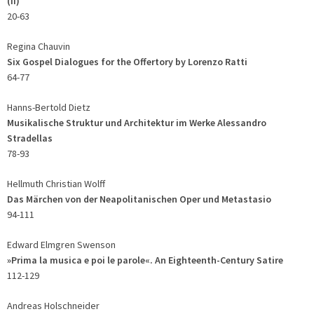
(II)
20-63
Regina Chauvin
Six Gospel Dialogues for the Offertory by Lorenzo Ratti
64-77
Hanns-Bertold Dietz
Musikalische Struktur und Architektur im Werke Alessandro
Stradellas
78-93
Hellmuth Christian Wolff
Das Märchen von der Neapolitanischen Oper und Metastasio
94-111
Edward Elmgren Swenson
»Prima la musica e poi le parole«. An Eighteenth-Century Satire
112-129
Andreas Holschneider