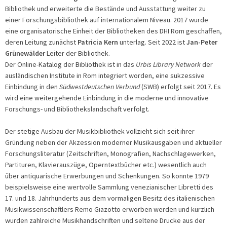
Bibliothek und erweiterte die Bestände und Ausstattung weiter zu
einer Forschungsbibliothek auf internationalem Niveau. 2017 wurde
eine organisatorische Einheit der Bibliotheken des DHI Rom geschaffen,
deren Leitung zunächst
Patricia Kern
unterlag. Seit 2022 ist
Jan-Peter
Grünewälder
Leiter der Bibliothek.
Der Online-Katalog der Bibliothek ist in das
Urbis Library Network
der
ausländischen Institute in Rom integriert worden, eine sukzessive
Einbindung in den
Südwestdeutschen Verbund
(SWB) erfolgt seit 2017. Es
wird eine weitergehende Einbindung in die moderne und innovative
Forschungs- und Bibliothekslandschaft verfolgt.
Der stetige Ausbau der Musikbibliothek vollzieht sich seit ihrer
Gründung neben der Akzession moderner Musikausgaben und aktueller
Forschungsliteratur (Zeitschriften, Monografien, Nachschlagewerken,
Partituren, Klavierauszüge, Operntextbücher etc.) wesentlich auch
über antiquarische Erwerbungen und Schenkungen. So konnte 1979
beispielsweise eine wertvolle Sammlung venezianischer Libretti des
17. und 18. Jahrhunderts aus dem vormaligen Besitz des italienischen
Musikwissenschaftlers Remo Giazotto erworben werden und kürzlich
wurden zahlreiche Musikhandschriften und seltene Drucke aus der