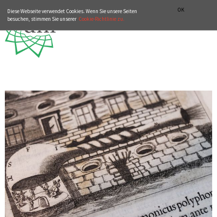
ZUR WEBSITE VON DHI-ROMA.IT
ITALIANO
ENGLISH
OK
Diese Webseite verwendet Cookies. Wenn Sie unsere Seiten
besuchen, stimmen Sie unserer
Cookie-Richtlinie zu.