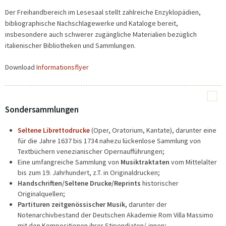
Der Freihandbereich im Lesesaal stellt zahlreiche Enzyklopädien,
bibliographische Nachschlagewerke und Kataloge bereit,
insbesondere auch schwerer zugängliche Materialien bezüglich
italienischer Bibliotheken und Sammlungen.
Download
Informationsflyer
Sondersammlungen
Seltene Librettodrucke
(Oper, Oratorium, Kantate), darunter eine
für die Jahre 1637 bis 1734 nahezu lückenlose Sammlung von
Textbüchern venezianischer Opernaufführungen;
Eine umfangreiche Sammlung von
Musiktraktaten
vom Mittelalter
bis zum 19. Jahrhundert, z.T. in Originaldrucken;
Handschriften/Seltene Drucke/Reprints
historischer
Originalquellen;
Partituren zeitgenössischer Musik
, darunter der
Notenarchivbestand der Deutschen Akademie Rom Villa Massimo
mit den Kompositionen ihrer Stipendiaten/-innen;