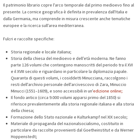
Il patrimonio librario copre l'arco temporale dal primo medioevo fino al
presente. La cornice geografica è definita in prevalenza dall'Italia e
dalla Germania, ma comprende in misura crescente anche tematiche
europee e la ricerca sull'area mediterranea.
Fulcri e raccolte specifiche:
Storia regionale e locale italiana;
Storia della chiesa del medioevo e dell’età moderna. Ne fanno
parte 126 volumi che contengono manoscritti del periodo tra il XVI
e il XVIII secolo e riguardano in particolare la diplomazia papale.
Quaranta di questi volumi, i cosiddetti Minucciana, raccolgono i
resti dell'archivio personale dell'arcivescovo di Zara, Minuccio
Minucci (1551–1609), e sono accessibili in un'
edizione online;
Il fondo antico (circa 9.000 volumi apparsi primo del 1850) si
riferisce prevalentemente alla storia regionale italiana e alla storia
della chiesa;
Formazione dello Stato nazionale e Kulturkampf nel XIX secolo;
Materiale di propaganda del nazionalsocialismo, costituito in
particolare da raccolte provenienti dal Goetheinstitut e da Werner
Hoppenstedt;