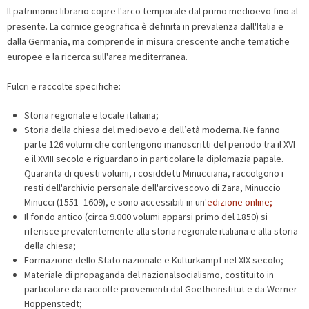
Il patrimonio librario copre l'arco temporale dal primo medioevo fino al
presente. La cornice geografica è definita in prevalenza dall'Italia e
dalla Germania, ma comprende in misura crescente anche tematiche
europee e la ricerca sull'area mediterranea.
Fulcri e raccolte specifiche:
Storia regionale e locale italiana;
Storia della chiesa del medioevo e dell’età moderna. Ne fanno
parte 126 volumi che contengono manoscritti del periodo tra il XVI
e il XVIII secolo e riguardano in particolare la diplomazia papale.
Quaranta di questi volumi, i cosiddetti Minucciana, raccolgono i
resti dell'archivio personale dell'arcivescovo di Zara, Minuccio
Minucci (1551–1609), e sono accessibili in un'
edizione online;
Il fondo antico (circa 9.000 volumi apparsi primo del 1850) si
riferisce prevalentemente alla storia regionale italiana e alla storia
della chiesa;
Formazione dello Stato nazionale e Kulturkampf nel XIX secolo;
Materiale di propaganda del nazionalsocialismo, costituito in
particolare da raccolte provenienti dal Goetheinstitut e da Werner
Hoppenstedt;