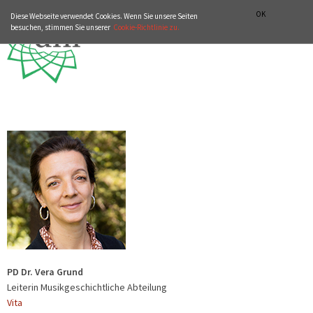
ZUR WEBSITE VON DHI-ROMA.IT
ITALIANO
ENGLISH
OK
Diese Webseite verwendet Cookies. Wenn Sie unsere Seiten
besuchen, stimmen Sie unserer
Cookie-Richtlinie zu.
PD Dr. Vera Grund
Leiterin Musikgeschichtliche Abteilung
Vita