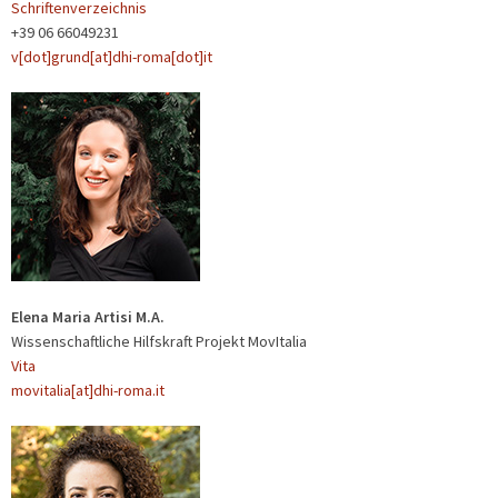
Schriftenverzeichnis
+39 06 66049231
v[dot]grund[at]dhi-roma[dot]it
Elena Maria Artisi M.A.
Wissenschaftliche Hilfskraft Projekt MovItalia
Vita
movitalia[at]dhi-roma.it