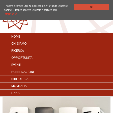
ISTITUTO STORICO GERMANICO DI ROMA
DEUTSCH
ENGLISH
Il nostro sito web utilizza dei cookie. Visitando le nostre
OK
pagine, l’utente accetta le regole riportate nell’
informativa.
HOME
CHI SIAMO
RICERCA
OPPORTUNITÀ
EVENTI
PUBBLICAZIONI
BIBLIOTECA
MOVITALIA
LINKS