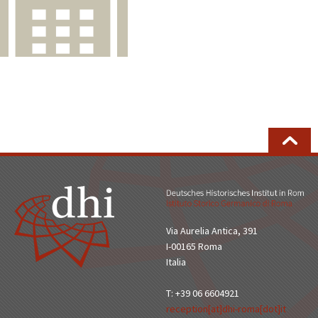
Via Aurelia Antica, 391
I-00165 Roma
Italia
T: +39 06 6604921
reception[at]dhi-roma[dot]it