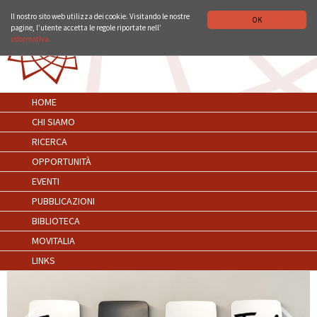
ISTITUTO STORICO GERMANICO DI ROMA
DEUTSCH
ENGLISH
Il nostro sito web utilizza dei cookie. Visitando le nostre
OK
pagine, l’utente accetta le regole riportate nell’
informativa.
HOME
CHI SIAMO
RICERCA
OPPORTUNITÀ
EVENTI
PUBBLICAZIONI
BIBLIOTECA
MOVITALIA
LINKS