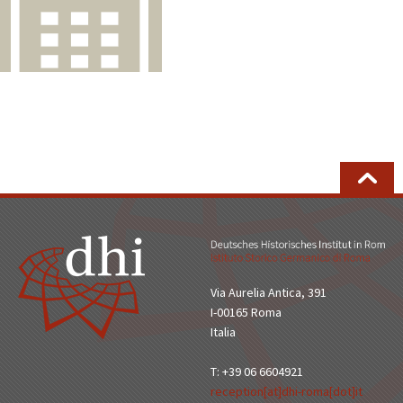
Via Aurelia Antica, 391
I-00165 Roma
Italia
T: +39 06 6604921
reception[at]dhi-roma[dot]it